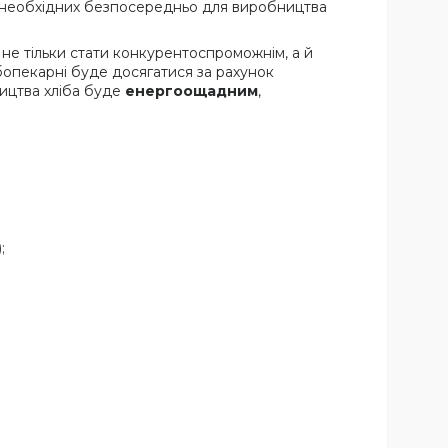
в, необхідних безпосередньо для виробництва
не тільки стати конкурентоспроможнім, а й
ібопекарні буде досягатися за рахунок
ництва хліба буде
енергоощадним
,
;