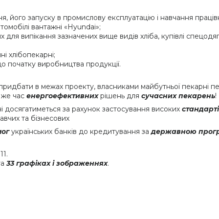
 його запуску в промислову експлуатацію і навчання працівн
томобілі вантажні «Hyundai»;
х для випікання зазначених вище видів хліба, купівлі спецодяг
і хлібопекарні;
 до початку виробництва продукції.
придбати в межах проекту, власниками майбутньої пекарні пе
ой же час
енергоефективних
рішень для
сучасних пекарень
!
і досягатиметься за рахунок застосування високих
стандарт
давчих та бізнесових
мог
українських банків до кредитування за
державною програ
1.
та
33 графіках і зображеннях
.