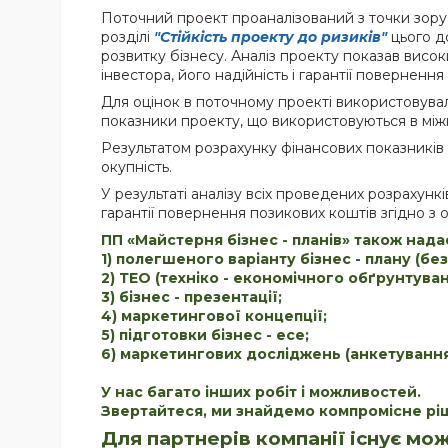
Поточний проект проаналізований з точки зору
розділі
"Стійкість проекту до ризиків"
цього д
розвитку бізнесу. Аналіз проекту показав висо
інвестора, його надійність і гарантії повернення
Для оцінок в поточному проекті використовува
показники проекту, що використовуються в міжна
Результатом розрахунку фінансових показників
окупність.
У результаті аналізу всіх проведених розрахункі
гарантії повернення позикових коштів згідно з
ПП «Майстерня бізнес - планів» також надас
1) полегшеного варіанту бізнес - плану (бе
2) ТЕО (техніко - економічного обґрунтуван
3) бізнес - презентації;
4) маркетингової концепції;
5) підготовки бізнес - есе;
6) маркетингових досліджень (анкетування,
У нас багато інших робіт і можливостей.
Звертайтеся, ми знайдемо компромісне ріш
Для партнерів компанії існує мо