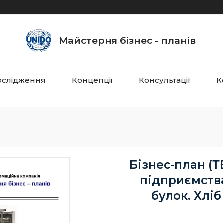
Майстерня бізнес - планів
ослідження
Концепції
Консультації
К
Бізнес-план (Т
підприємств
булок. Хлі