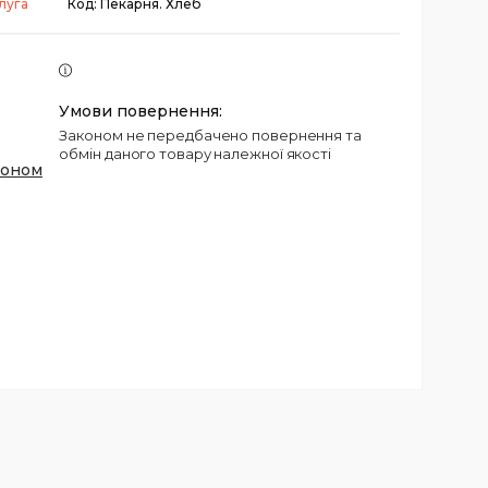
луга
Код:
Пекарня. Хлеб
Законом не передбачено повернення та
обмін даного товару належної якості
фоном