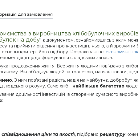
ормація для замовлення
риємства з виробництва хлібобулочних виробів
 булок на добу
" є документом, ознайомившись з яким можн
у та прийняти рішення про інвестиції в нього, а й зрозуміти
основні критерії його підбору. Розраховані всі
економічні по
 рекомендації щодо формування складських запасів.
орука продовження життя. Все життя людини пов’язано з хлібо
нізму. Він об’єднує людей за трапезою, навчає поваги, щедрос
инею
. З ним пов’язані радість, надія на майбутнє, добробут як
д людського розуму. Саме хліб -
найбільше багатство
людст
вання доцільності інвестицій в створення сучасного виробни
а:
о
співвідношення ціни та якості
), підібрано
рецептуру
кожн