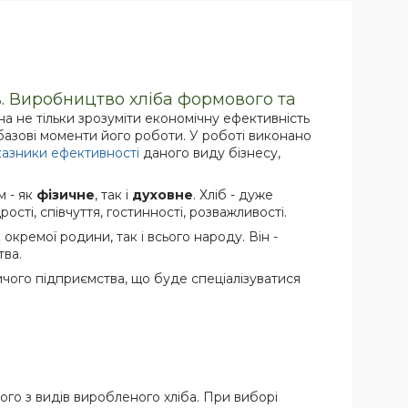
. Виробництво хліба формового та
а не тільки зрозуміти економічну ефективність
 базові моменти його роботи. У роботі виконано
казники ефективності
даного виду бізнесу,
м - як
фізичне
, так і
духовне
. Хліб - дуже
ті, співчуття, гостинності, розважливості.
 окремої родини, так і всього народу. Він -
ва.
чого підприємства, що буде спеціалізуватися
ого з видів виробленого хліба. При виборі