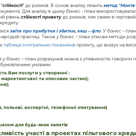
 "
стійкості
" до ризиків. В основі аналізу лежить
метод "Монте 
окумента. Для аналізу в цьому бізнес - плані використовувал
кий рівень
стійкості проекту
до ризиків, тим самим в чергови
 кредиту.
лися
звіти про прибутки і збитки
,
кеш – фло
. У бізнес – пл
родній практиці. Також у бізнес – плані описані методи розра
 є
таблиця інтегральних показників
проекту, що вказує на вис
в у бізнес – плані розрахунків можна з упевненістю говорити 
 обумовленими умовами.
ть Вам послуги у створенні :
з маркетингової та описових частин);
ня);
 польові, експертні, телефонні опитування)
ення для будь-яких запитів
жливість участі в проектах пільгового кр