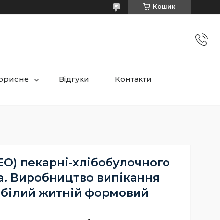
Кошик
орисне
Відгуки
Контакти
ЕО) пекарні-хлібобулочного
а. Виробництво випікання
б білий житній формовий