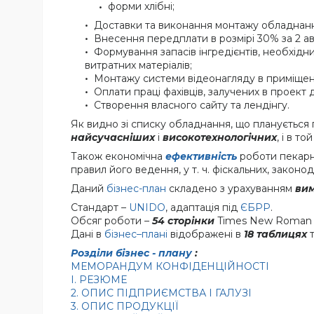
форми хлібні;
Доставки та виконання монтажу обладнання,
Внесення передплати в розмірі 30% за 2 ав
Формування запасів інгредієнтів, необхідни
витратних матеріалів;
Монтажу системи відеонагляду в приміщенн
Оплати праці фахівців, залучених в проект
Створення власного сайту та лендінгу.
Як видно зі списку обладнання, що планується 
найсучасніших
і
високотехнологічних
, і в т
Також економічна
ефективність
роботи пекарн
правил його ведення, у т. ч. фіскальних, законо
Даний
бізнес-план
складено з урахуванням
ви
Стандарт –
UNIDO
, адаптація під
ЄБРР
.
Обсяг роботи –
54 сторінки
Times New Roman 1
Дані в
бізнес–плані
відображені в
18 таблицях
Розділи бізнес - плану
:
МЕМОРАНДУМ КОНФІДЕНЦІЙНОСТІ
I. РЕЗЮМЕ
2. ОПИС ПІДПРИЄМСТВА І ГАЛУЗІ
3. ОПИС ПРОДУКЦІЇ