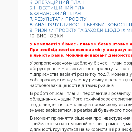
4. ОПЕРАЦІЙНИЙ ПЛАН
5. ІНВЕСТИЦІЙНИЙ ПЛАН
6. ФІНАНСОВИЙ ПЛАН
7. РЕЗУЛЬТАТИ ПРОЕКТУ
8. АНАЛІЗ ЧУТЛИВОСТІ І БЕЗЗБИТКОВОСТІ 
9. РИЗИКИ ПРОЕКТУ ТА ЗАХОДИ ЩОДО ЇХ МІ
10. ВИСНОВКИ
У комплекті з бізнес - планом безкоштовно
При необхідності внесення змін у розрахунк
кількість разів. Можливий варіант демонстра
У запропонованому шаблону бізнес – плані ро
обгрунтуванням ефективності проекту та гарант
підприємства варіанті розвитку подій, можна з
собі враховує певну частку ризику в реалізації
часткової захищеності від таких ризиків.
В роботі описані плани і перспективи розвитку
обладнання, надані його технічні характеристик
щодо введення комплексу в промислову експлуат
значно варіюватися, в реалізації будь-якого п
В момент прийняття рішення про інвестування в
приймаються на інтуїтивній основі. Грамотне, м
діяльності, ґрунтується на використанні різних