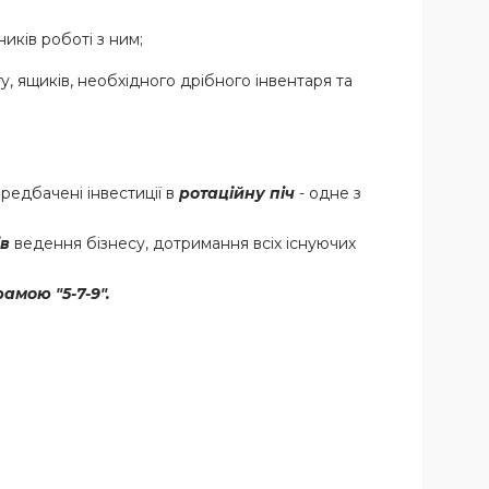
иків роботі з ним;
у, ящиків, необхідного дрібного інвентаря та
редбачені інвестиції в
ротаційну піч
- одне з
ів
ведення бізнесу, дотримання всіх існуючих
мою "5-7-9".