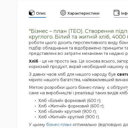
Опис
Характеристики
Інф
"Бі
знес – план (ТЕО).
С
творення підп
круглого. Білий та житній хліб, 4000
роботи цього досить перспективного виду бізнес
підбір обладнання та відображено принципи та 
представлені всі затратні механізми та надано
Хліб
- це не просто їжа. Це основа всього, зап
корисний продукт, вкрай необхідний нашому орга
З давніх часів хліб для нашого народу був
свят
мірило нашого багатства, найважливіший винахі
Метою розробки цього бізнес-плану є обґрунту
саме на виробництві і реалізації таких видів хліб
Хліб «Білий» формовий (600 г);
Хліб «Житній» формовий (600 г);
Хліб «Білий» круглий (900 г);
Хліб «Житній» круглий (900 г).
У цьому
бізнес-плані
оптимально (відповідно д