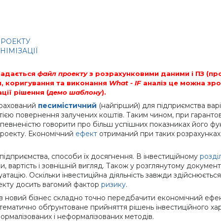
ПРОЕКТУ
НІМІЗАЦІЇ
 надається
файл проекту
з розрахунковими даними і ПЗ (пр
и, коригування та виконання
What - IF
аналіз це можна зро
ції рішення (
демо шаблону
).
зрахований
песимістичний
(найгірший) для підприємства варі
ією повернення залучених коштів. Таким чином, при гарантов
 упевненістю говорити про більш успішних показниках його фу
 проекту. Економічний
ефект
отриманий при таких розрахунках,
 підприємства, способи їх досягнення. В інвестиційному
розділ
и, вартість і зовнішній вигляд. Також у розглянутому докумен
ацію. Оскільки інвестиційна діяльність завжди здійснюється 
роекту досить вагомий фактор
ризику
.
 новий бізнес складно точно передбачити економічний ефект 
атематично обґрунтоване прийняття рішень інвестиційного хар
 формалізованих і неформалізованих методів.