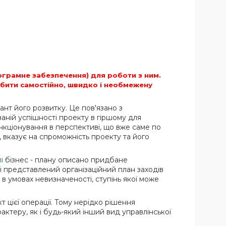
ограмне забезпечення) для роботи з ним.
бити самостійно, швидко і необмежену
ант його розвитку. Це пов'язано з
аній успішності проекту в гіршому для
нкціонування в перспективі, що вже саме по
 вказує на спроможність проекту та його
і
бізнес - плану описано придбане
ті представлений організаційний план заходів
в умовах невизначеності, ступінь якої може
цієї операції. Тому нерідко рішення
актеру, як і будь-який інший вид управлінської