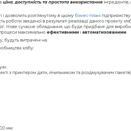
а
ціна
,
доступність та простота використання
інгредієнті
і і дозволить розглянутому в цьому
бізнес-плані
підприємству 
ь роботи зведеної в результаті реалізації даного проекту хл
имог. Нове сучасне обладнання, що буде придбане для вироб
і процеси максимально
ефективними
і
автоматизованими
.
у, будуть витрачені на:
обництва хлібу:
ya»;
екті з принтером дати, лічильником та роздмухувачем пакетів)
00 мм;