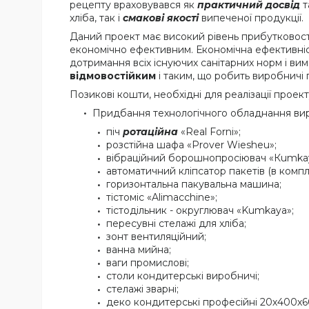
рецепту враховувався як
практичний досвід
т
хліба, так і
смакові якості
випеченої продукції.
Даний проект має високий рівень прибутковост
економічно ефективним. Економічна ефективніст
дотримання всіх існуючих санітарних норм і в
відмовостійким
і таким, що робить виробнич
Позикові кошти, необхідні для реалізації проект
Придбання технологічного обладнання вир
піч
ротаційна
«Real Forni»;
розстійна шафа «Prover Wiesheu»;
вібраційний борошнопросіювач «Кumka
автоматичний кліпсатор пакетів (в компл
горизонтальна пакувальна машина;
тістоміс «Alimacchine»;
тістодільник - округлювач «Kumkaya»;
пересувні стелажі для хліба;
зонт вентиляційний;
ванна мийна;
ваги промислові;
столи кондитерські виробничі;
стелажі зварні;
деко кондитерські професійні 20х400х6