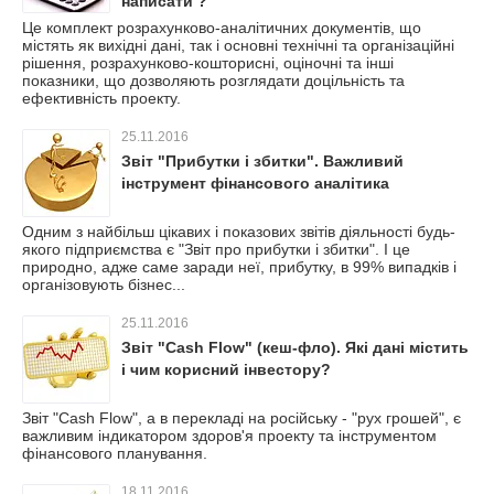
написати ?
Це комплект розрахунково-аналітичних документів, що
містять як вихідні дані, так і основні технічні та організаційні
рішення, розрахунково-кошторисні, оціночні та інші
показники, що дозволяють розглядати доцільність та
ефективність проекту.
25.11.2016
Звіт "Прибутки і збитки". Важливий
інструмент фінансового аналітика
Одним з найбільш цікавих і показових звітів діяльності будь-
якого підприємства є "Звіт про прибутки і збитки". І це
природно, адже саме заради неї, прибутку, в 99% випадків і
організовують бізнес...
25.11.2016
Звіт "Cash Flow" (кеш-фло). Які дані містить
і чим корисний інвестору?
Звіт "Cash Flow", а в перекладі на російську - "рух грошей", є
важливим індикатором здоров'я проекту та інструментом
фінансового планування.
18.11.2016