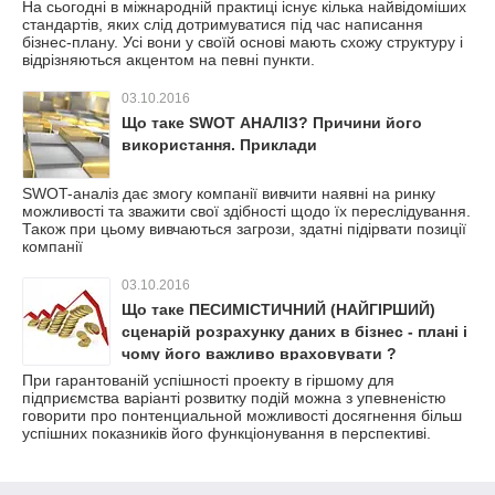
На сьогодні в міжнародній практиці існує кілька найвідоміших
стандартів, яких слід дотримуватися під час написання
бізнес-плану. Усі вони у своїй основі мають схожу структуру і
відрізняються акцентом на певні пункти.
03.10.2016
Що таке SWOT АНАЛІЗ? Причини його
використання. Приклади
SWOT-аналіз дає змогу компанії вивчити наявні на ринку
можливості та зважити свої здібності щодо їх переслідування.
Також при цьому вивчаються загрози, здатні підірвати позиції
компанії
03.10.2016
Що таке ПЕСИМІСТИЧНИЙ (НАЙГІРШИЙ)
сценарій розрахунку даних в бізнес - плані і
чому його важливо враховувати ?
При гарантованій успішності проекту в гіршому для
підприємства варіанті розвитку подій можна з упевненістю
говорити про понтенциальной можливості досягнення більш
успішних показників його функціонування в перспективі.