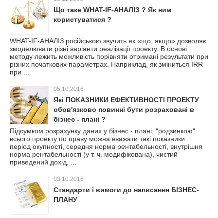
Що таке WHAT-IF-АНАЛІЗ ? Як ним
користуватися ?
WHAT-IF-АНАЛІЗ російською звучить як «що, якщо» дозволяє
змоделювати різні варіанти реалізації проекту. В основі
методу лежить можливість порівняти отримані результати при
різних початкових параметрах. Наприклад, як зміниться IRR
при ...
05.10.2016
Які ПОКАЗНИКИ ЕФЕКТИВНОСТІ ПРОЕКТУ
обов'язково повинні бути розраховані в
бізнес - плані ?
Підсумком розрахунку даних у бізнес - плані, "родзинкою"
всього проекту по праву можна вважати такі показники :
період окупності, середня норма рентабельності, внутрішня
норма рентабельності (у т. ч. модифікована), чистий
приведений дохід, ...
03.10.2016
Стандарти і вимоги до написання БІЗНЕС-
ПЛАНУ