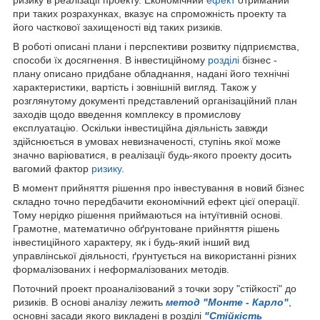
при таких розрахунках, вказує на спроможність проекту та
його часткової захищеності від таких ризиків.
В роботі описані плани і перспективи розвитку підприємства,
способи їх досягнення. В інвестиційному
розділі
бізнес -
плану описано придбане обладнання, надані його технічні
характеристики, вартість і зовнішній вигляд. Також у
розглянутому документі представлений організаційний план
заходів щодо введення комплексу в промислову
експлуатацію. Оскільки інвестиційна діяльність завжди
здійснюється в умовах невизначеності, ступінь якої може
значно варіюватися, в реалізації будь-якого проекту досить
вагомий фактор
ризику
.
В момент прийняття рішення про інвестування в новий бізнес
складно точно передбачити економічний ефект цієї операції.
Тому нерідко рішення приймаються на інтуїтивній основі.
Грамотне, математично обґрунтоване прийняття рішень
інвестиційного характеру, як і будь-який інший вид
управлінської діяльності, ґрунтується на використанні різних
формалізованих і неформалізованих методів.
Поточний проект проаналізований з точки зору "стійкості" до
ризиків. В основі аналізу лежить
метод "Монте - Карло"
,
основні засади якого викладені в розділі
"Стійкість