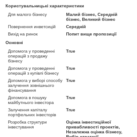
Користувальницькі характеристики
Для малого бізнесу
Малий бізнес, Середній
бізнес, Великий бізнес
Повернення инветcицій
Середній
Вихід на ринок
Попит вище пропозиції
Основні
Допомога у проведенні
True
операцій з продажу
бізнесу
Допомога у проведенні
True
операцій з купівлі бізнесу
Допомога у виборі способу
True
залучення зовнішнього
фінансування
Допомога в пошуку
True
майбутнього інвестора
Залучення капіталу
True
портфельних інвесторів
Розробка структури
Оцінка інвестиційної
інвестування
привабливості проектів,
Незалежна оцінка бізнесу,
Вибір стратегії