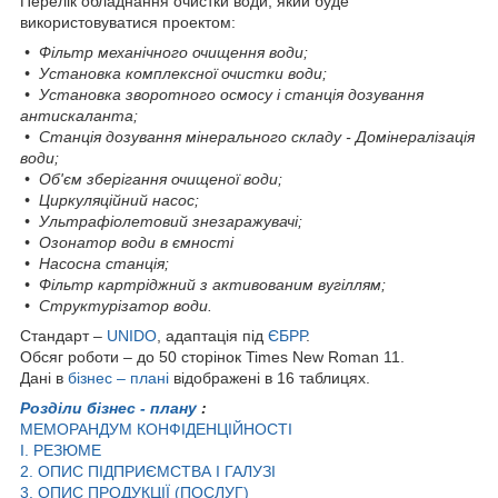
Перелік обладнання очистки води, який буде
використовуватися проектом:
• Фільтр механічного очищення води;
• Установка комплексної очистки води;
• Установка зворотного осмосу і станція дозування
антискаланта;
• Станція дозування мінерального складу - Домінералізація
води;
• Об'єм зберігання очищеної води;
• Циркуляційний насос;
• Ультрафіолетовий знезаражувачі;
• Озонатор води в ємності
• Насосна станція;
• Фільтр картріджний з активованим вугіллям;
• Структурізатор води.
Стандарт –
UNIDO
, адаптація під
ЄБРР
.
Обсяг роботи – до 50 сторінок Times New Roman 11.
Дані в
бізнес – плані
відображені в 16 таблицях.
Розділи бізнес - плану
:
МЕМОРАНДУМ КОНФІДЕНЦІЙНОСТІ
I. РЕЗЮМЕ
2. ОПИС ПІДПРИЄМСТВА І ГАЛУЗІ
3. ОПИС ПРОДУКЦІЇ (ПОСЛУГ)