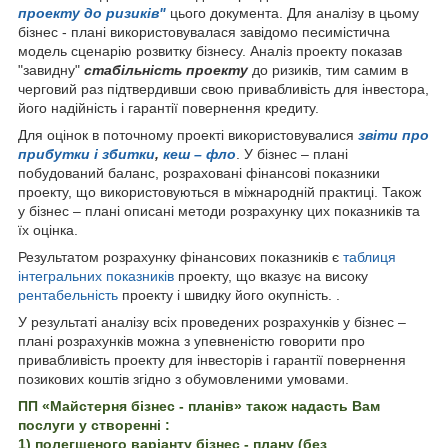
проекту до ризиків"
цього документа. Для аналізу в цьому
бізнес - плані використовувалася завідомо песимістична
модель сценарію розвитку бізнесу. Аналіз проекту показав
"завидну"
стабільність проекту
до ризиків, тим самим в
черговий раз підтвердивши свою привабливість для інвестора,
його надійність і гарантії повернення кредиту.
Для оцінок в поточному проекті використовувалися
звіти про
прибутки і збитки
,
кеш – фло
. У бізнес – плані
побудований баланс, розраховані фінансові показники
проекту, що використовуються в міжнародній практиці. Також
у бізнес – плані описані методи розрахунку цих показників та
їх оцінка.
Результатом розрахунку фінансових показників є
таблиця
інтегральних показників
проекту, що вказує на високу
рентабельність
проекту і швидку його окупність. .
У результаті аналізу всіх проведених розрахунків у бізнес –
плані розрахунків можна з упевненістю говорити про
привабливість проекту для інвесторів і гарантії повернення
позикових коштів згідно з обумовленими умовами.
ПП «Майстерня бізнес - планів» також надасть Вам
послуги у створенні :
1) полегшеного варіанту бізнес - плану (без