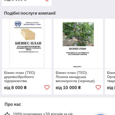
Лікування
Подібні послуги компанії
Бізнес-план (ТЕО)
Бізнес-план (ТЕО).
Бізн
деревообробного
Лохина канадська
Орга
підприємства.
високоросла (чорниця).
твар
Профільований клейовий
Вирощування. Збір.
Виро
8 000
10 000
від
₴
від
₴
від
брус
Реалізація
Вівч
курд
Про нас
100% позитивних з 59 відгуків за рік