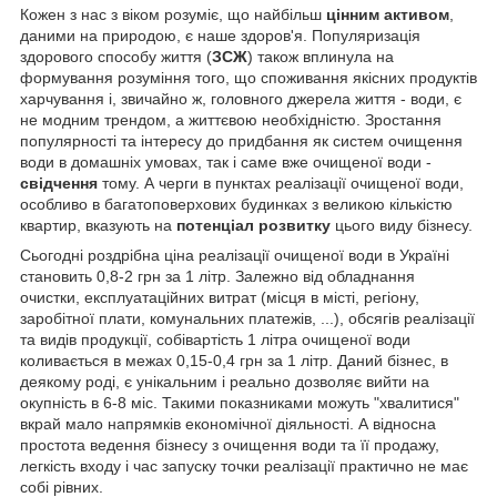
Кожен з нас з віком розуміє, що найбільш
цінним активом
,
даними на природою, є наше здоров'я. Популяризація
здорового способу життя (
ЗСЖ
) також вплинула на
формування розуміння того, що споживання якісних продуктів
харчування і, звичайно ж, головного джерела життя - води, є
не модним трендом, а життєвою необхідністю. Зростання
популярності та інтересу до придбання як систем очищення
води в домашніх умовах, так і саме вже очищеної води -
свідчення
тому. А черги в пунктах реалізації очищеної води,
особливо в багатоповерхових будинках з великою кількістю
квартир, вказують на
потенціал розвитку
цього виду бізнесу.
Сьогодні роздрібна ціна реалізації очищеної води в Україні
становить 0,8-2 грн за 1 літр. Залежно від обладнання
очистки, експлуатаційних витрат (місця в місті, регіону,
заробітної плати, комунальних платежів, ...), обсягів реалізації
та видів продукції, собівартість 1 літра очищеної води
коливається в межах 0,15-0,4 грн за 1 літр. Даний бізнес, в
деякому роді, є унікальним і реально дозволяє вийти на
окупність в 6-8 міс. Такими показниками можуть "хвалитися"
вкрай мало напрямків економічної діяльності. А відносна
простота ведення бізнесу з очищення води та її продажу,
легкість входу і час запуску точки реалізації практично не має
собі рівних.