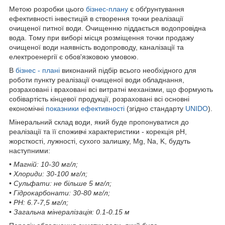
Метою розробки цього
бізнес-плану
є обґрунтування
ефективності інвестицій в створення точки реалізації
очищеної питної води. Очищенню піддається водопровідна
вода. Тому при виборі місця розміщення точки продажу
очищеної води наявність водопроводу, каналізації та
електроенергії є обов'язковою умовою.
В
бізнес - плані
виконаний підбір всього необхідного для
роботи пункту реалізації очищеної води обладнання,
розраховані і враховані всі витратні механізми, що формують
собівартість кінцевої продукції, розраховані всі основні
економічні
показники ефективності
(згідно стандарту
UNIDO
).
Мінеральний склад води, який буде пропонуватися до
реалізації та її споживчі характеристики - корекція pH,
жорсткості, лужності, сухого залишку, Mg, Na, K, будуть
наступними:
• Магній: 10-30 мг/л;
• Хлориди: 30-100 мг/л;
• Сульфати: не більше 5 мг/л;
• Гідрокарбонати: 30-80 мг/л;
• PН: 6.7-7,5 мг/л;
• Загальна мінералізація: 0.1-0.15 м