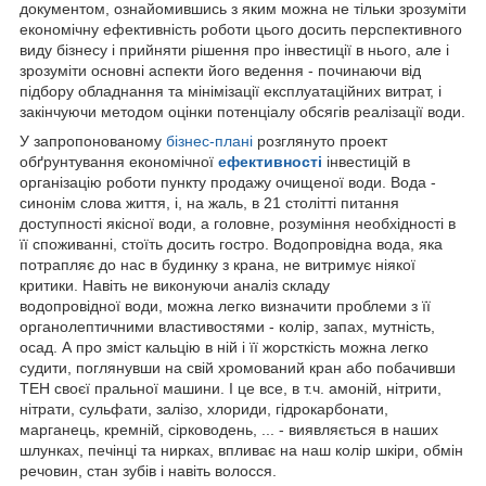
документом, ознайомившись з яким можна не тільки зрозуміти
економічну ефективність роботи цього досить перспективного
виду бізнесу і прийняти рішення про інвестиції в нього, але і
зрозуміти основні аспекти його ведення - починаючи від
підбору обладнання та мінімізації експлуатаційних витрат, і
закінчуючи методом оцінки потенціалу обсягів реалізації води.
У запропонованому
бізнес-плані
розглянуто проект
обґрунтування економічної
ефективності
інвестицій в
організацію роботи пункту продажу очищеної води. Вода -
синонім слова життя, і, на жаль, в 21 столітті питання
доступності якісної води, а головне, розуміння необхідності в
її споживанні, стоїть досить гостро. Водопровідна вода, яка
потрапляє до нас в будинку з крана, не витримує ніякої
критики. Навіть не виконуючи аналіз складу
водопровідної води, можна легко визначити проблеми з її
органолептичними властивостями - колір, запах, мутність,
осад. А про зміст кальцію в ній і її жорсткість можна легко
судити, поглянувши на свій хромований кран або побачивши
ТЕН своєї пральної машини. І це все, в т.ч. амоній, нітрити,
нітрати, сульфати, залізо, хлориди, гідрокарбонати,
марганець, кремній, сірководень, ... - виявляється в наших
шлунках, печінці та нирках, впливає на наш колір шкіри, обмін
речовин, стан зубів і навіть волосся.