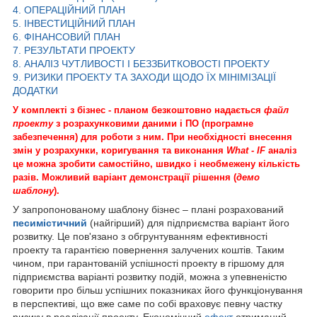
4. ОПЕРАЦІЙНИЙ ПЛАН
5. ІНВЕСТИЦІЙНИЙ ПЛАН
6. ФІНАНСОВИЙ ПЛАН
7. РЕЗУЛЬТАТИ ПРОЕКТУ
8. АНАЛІЗ ЧУТЛИВОСТІ І БЕЗЗБИТКОВОСТІ ПРОЕКТУ
9. РИЗИКИ ПРОЕКТУ ТА ЗАХОДИ ЩОДО ЇХ МІНІМІЗАЦІЇ
ДОДАТКИ
У комплекті з бізнес - планом безкоштовно надається
файл
проекту
з розрахунковими даними і ПО (програмне
забезпечення) для роботи з ним. При необхідності внесення
змін у розрахунки, коригування та виконання
What - IF
аналіз
це можна зробити самостійно, швидко і необмежену кількість
разів. Можливий варіант демонстрації рішення (
демо
шаблону
).
У запропонованому шаблону бізнес – плані розрахований
песимістичний
(найгірший) для підприємства варіант його
розвитку. Це пов'язано з обгрунтуванням ефективності
проекту та гарантією повернення залучених коштів. Таким
чином, при гарантованій успішності проекту в гіршому для
підприємства варіанті розвитку подій, можна з упевненістю
говорити про більш успішних показниках його функціонування
в перспективі, що вже саме по собі враховує певну частку
ризику в реалізації проекту. Економічний
ефект
отриманий