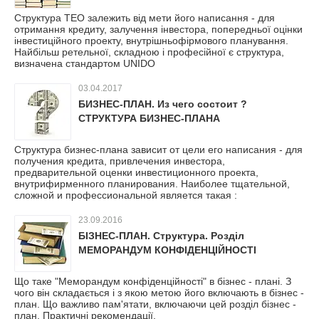
Структура ТЕО залежить від мети його написання - для
отримання кредиту, залучення інвестора, попередньої оцінки
інвестиційного проекту, внутрішньофірмового планування.
Найбільш ретельної, складною і професійної є структура,
визначена стандартом UNIDO
03.04.2017
БИЗНЕС-ПЛАН. Из чего состоит ?
СТРУКТУРА БИЗНЕС-ПЛАНА
Структура бизнес-плана зависит от цели его написания - для
получения кредита, привлечения инвестора,
предварительной оценки инвестиционного проекта,
внутрифирменного планирования. Наиболее тщательной,
сложной и профессиональной является такая :
23.09.2016
БІЗНЕС-ПЛАН. Структура. Розділ
МЕМОРАНДУМ КОНФІДЕНЦІЙНОСТІ
Що таке "Меморандум конфіденційності" в бізнес - плані. З
чого він складається і з якою метою його включають в бізнес -
план. Що важливо пам'ятати, включаючи цей розділ бізнес -
план. Практичні рекомендації.