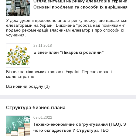
Огляд ситуації на ринку елеваторів України.
Основні проблеми та способи їх вирішення
У дослідженні проведено аналіз ринку послуг, що надаються
елеваторами на Україні. Виконана "робота над помилками",
подано рекомендації власникам елеваторів про способи їх
усунення.
28.11.2018
Бізнес-план "Лікарські рослини"
Бізнес на лікарських травах в Україні. Перспективно і
маловитратно.
Всі новини розділу (3)
Структура бизнес-плана
09.01.2022
Техніко-економічне обґрунтування (ТЕО). З
чого складається ? Структура ТЕО