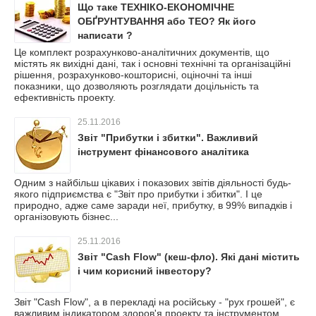
Що таке ТЕХНІКО-ЕКОНОМІЧНЕ
ОБҐРУНТУВАННЯ або ТЕО? Як його
написати ?
Це комплект розрахунково-аналітичних документів, що
містять як вихідні дані, так і основні технічні та організаційні
рішення, розрахунково-кошторисні, оціночні та інші
показники, що дозволяють розглядати доцільність та
ефективність проекту.
25.11.2016
Звіт "Прибутки і збитки". Важливий
інструмент фінансового аналітика
Одним з найбільш цікавих і показових звітів діяльності будь-
якого підприємства є "Звіт про прибутки і збитки". І це
природно, адже саме заради неї, прибутку, в 99% випадків і
організовують бізнес...
25.11.2016
Звіт "Cash Flow" (кеш-фло). Які дані містить
і чим корисний інвестору?
Звіт "Cash Flow", а в перекладі на російську - "рух грошей", є
важливим індикатором здоров'я проекту та інструментом