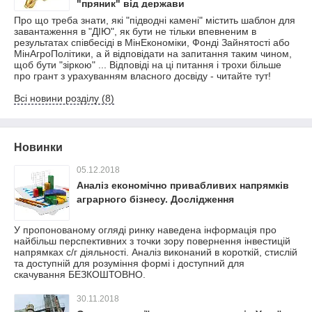
"пряник" від держави
Про що треба знати, які "підводні камені" містить шаблон для
завантаження в "ДІЮ", як бути не тільки впевненим в
результатах співбесіді в МінЕкономіки, Фонді Зайнятості або
МінАгроПолітики, а й відповідати на запитання таким чином,
щоб бути "зіркою" ... Відповіді на ці питання і трохи більше
про грант з урахуванням власного досвіду - читайте тут!
Всі новини розділу (8)
Новинки
05.12.2018
Аналіз економічно привабливих напрямків
аграрного бізнесу. Дослідження
У пропонованому огляді ринку наведена інформація про
найбільш перспективних з точки зору повернення інвестицій
напрямках с/г діяльності. Аналіз виконаний в короткій, стислій
та доступній для розуміння формі і доступний для
скачування БЕЗКОШТОВНО.
30.11.2018