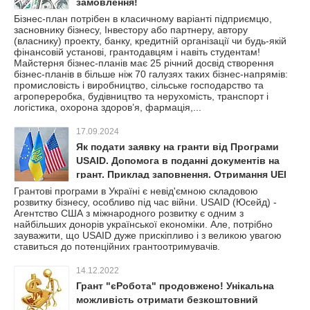
замовлення!
Бізнес-план потрібен в класичному варіанті підприємцю,
засновнику бізнесу, Інвестору або партнеру, автору
(власнику) проекту, банку, кредитній організації чи будь-якій
фінансовій установі, грантодавцям і навіть студентам!
Майстерня бізнес-планів має 25 річний досвід створення
бізнес-планів в більше ніж 70 галузях таких бізнес-напрямів:
промисловість і виробництво, сільське господарство та
агропереробка, будівництво та нерухомість, транспорт і
логістика, охорона здоров’я, фармація,...
17.09.2024
Як подати заявку на гранти від Програми
USAID. Допомога в поданні документів на
грант. Приклад заповнення. Отримання UEI
Грантові програми в Україні є невід'ємною складовою
розвитку бізнесу, особливо під час війни. USAID (Юсейд) -
Агентство США з міжнародного розвитку є одним з
найбільших донорів української економіки. Але, потрібно
зауважити, що USAID дуже прискіпливо і з великою увагою
ставиться до потенційних грантоотримувачів.
14.12.2022
Грант "єРобота" продовжено! Унікальна
можливість отримати безкоштовний