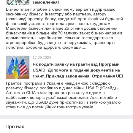
замовлення!
Бізнес-план потрібен в класичному варіанті підприємцю,
засновнику бізнесу, Інвестору або партнеру, автору
(власнику) проекту, банку, кредитній організації чи будь-якій
фінансовій установі, грантодавцям і навіть студентам!
Майстерня бізнес-планів має 25 річний досвід створення
бізнес-планів в більше ніж 70 галузях таких бізнес-напрямів:
промисловість і виробництво, сільське господарство та
агропереробка, будівництво та нерухомість, транспорт і
логістика, охорона здоров’я, фармація,...
17.09.2024
Як подати заявку на гранти від Програми
USAID. Допомога в поданні документів на
грант. Приклад заповнення. Отримання UEI
Грантові програми в Україні є невід'ємною складовою
розвитку бізнесу, особливо під час війни. USAID (Юсейд) -
Агентство США з міжнародного розвитку є одним з
найбільших донорів української економіки. Але, потрібно
зауважити, що USAID дуже прискіпливо і з великою увагою
ставиться до потенційних грантоотримувачів.
Про нас