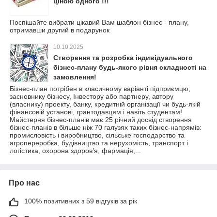
ціною одного !!!
Поспішайте вибрати цікавий Вам шаблон бізнес - плану,
отримавши другий в подарунок
10.10.2025
Створення та розробка індивідуального
бізнес-плану будь-якого рівня складності на
замовлення!
Бізнес-план потрібен в класичному варіанті підприємцю,
засновнику бізнесу, Інвестору або партнеру, автору
(власнику) проекту, банку, кредитній організації чи будь-якій
фінансовій установі, грантодавцям і навіть студентам!
Майстерня бізнес-планів має 25 річний досвід створення
бізнес-планів в більше ніж 70 галузях таких бізнес-напрямів:
промисловість і виробництво, сільське господарство та
агропереробка, будівництво та нерухомість, транспорт і
логістика, охорона здоров’я, фармація,...
Про нас
100% позитивних з 59 відгуків за рік