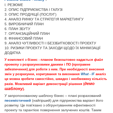
I. РЕЗЮМЕ
2. ОПИС ПІДПРИЄМСТВА І ГАЛУЗІ
3. ОПИС ПРОДУКЦІЇ (ПОСЛУГ)
4. АНАЛІЗ РИНКУ ТА СТРАТЕГІЯ МАРКЕТИНГУ
5. ВИРОБНИЧИЙ ПЛАН
6. ПЛАН ЗБУТУ
7. ОРГАНІЗАЦІЙНИЙ ПЛАН
8. ФІНАНСОВИЙ ПЛАН
9. АНАЛІЗ ЧУТЛИВОСТІ І БЕЗЗБИТКОВОСТІ ПРОЕКТУ
10. РИЗИКИ ПРОЕКТУ ТА ЗАХОДИ ЩОДО ЇХ МІНІМІЗАЦІЇ
ДОДАТКА
У комплекті з бізнес - планом безкоштовно надається
файл
проекту
з розрахунковими даними і ПО (програмне
забезпечення) для роботи з ним. При необхідності внесення
змін у розрахунки, коригування та виконання
What - IF
аналіз
це можна зробити самостійно, швидко і необмежену кількість
демо
разів. Можливий варіант демонстрації рішення (
шаблону
).
У запропонованому шаблону бізнес – плані розрахований
песимістичний
(найгірший) для підприємства варіант його
розвитку. Це пов'язано з обгрунтуванням ефективності
проекту та гарантією повернення залучених коштів. Таким