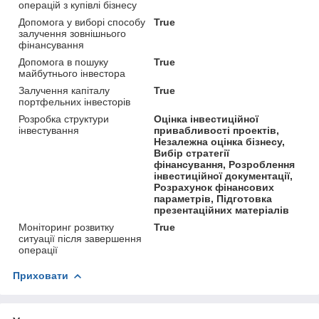
операцій з купівлі бізнесу
Допомога у виборі способу
True
залучення зовнішнього
фінансування
Допомога в пошуку
True
майбутнього інвестора
Залучення капіталу
True
портфельних інвесторів
Розробка структури
Оцінка інвестиційної
інвестування
привабливості проектів,
Незалежна оцінка бізнесу,
Вибір стратегії
фінансування, Розроблення
інвестиційної документації,
Розрахунок фінансових
параметрів, Підготовка
презентаційних матеріалів
Моніторинг розвитку
True
ситуації після завершення
операції
Приховати