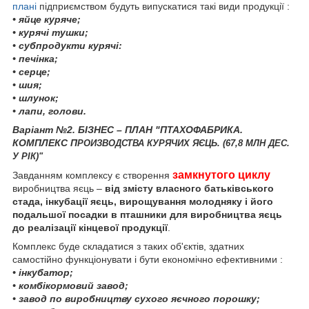
плані
підприємством будуть випускатися такі види продукції :
• яйце куряче;
• курячі тушки;
• субпродукти курячі:
• печінка;
• серце;
• шия;
• шлунок;
• лапи, голови.
Варіант №2. БІЗНЕС – ПЛАН "ПТАХОФАБРИКА.
КОМПЛЕКС П
РОИЗВОДСТВА КУРЯЧИХ ЯЄЦЬ. (67,8 МЛН ДЕС.
У РІК)"
замкнутого циклу
Завданням комплексу є створення
виробництва яєць –
від змісту власного батьківського
стада, інкубації яєць, вирощування молодняку і його
подальшої посадки в пташники для виробництва яєць
до реалізації кінцевої продукції
.
Комплекс буде складатися з таких об'єктів, здатних
самостійно функціонувати і бути економічно ефективними :
• інкубатор;
• комбікормовий завод;
• завод по виробництву сухого яєчного порошку;