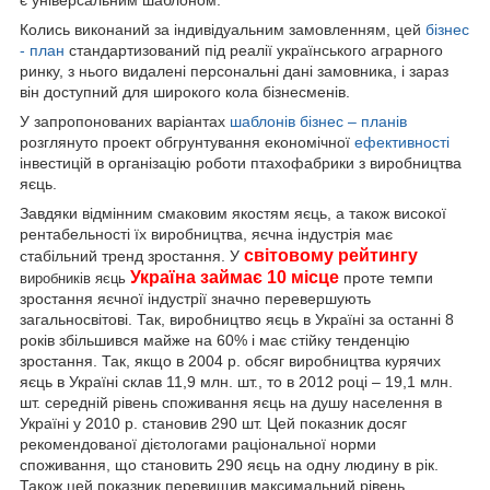
Колись виконаний за індивідуальним замовленням, цей
бізнес
- план
стандартизований під реалії українського аграрного
ринку, з нього видалені персональні дані замовника, і зараз
він доступний для широкого кола бізнесменів.
У запропонованих варіантах
шаблонів
бізнес – планів
розглянуто проект обгрунтування економічної
ефективності
інвестицій в організацію роботи птахофабрики з виробництва
яєць
.
Завдяки відмінним смаковим якостям яєць, а також високої
рентабельності їх виробництва, яєчна індустрія має
світовому рейтингу
стабільний тренд зростання. У
Україна займає 10 місце
проте темпи
виробників яєць
зростання яєчної індустрії значно перевершують
загальносвітові. Так, виробництво яєць в Україні за останні 8
років збільшився майже на 60% і має стійку тенденцію
зростання. Так, якщо в 2004 р. обсяг виробництва курячих
яєць в Україні склав 11,9 млн. шт., то в 2012 році – 19,1 млн.
шт. середній рівень споживання яєць на душу населення в
Україні у 2010 р. становив 290 шт. Цей показник досяг
рекомендованої дієтологами раціональної норми
споживання, що становить 290 яєць на одну людину в рік.
Також цей показник перевищив максимальний рівень