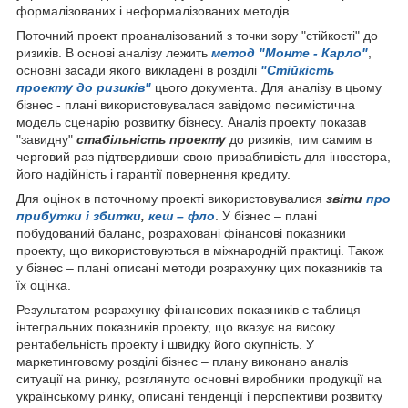
формалізованих і неформалізованих методів.
Поточний проект проаналізований з точки зору "стійкості" до
ризиків. В основі аналізу лежить
метод "Монте - Карло"
,
основні засади якого викладені в розділі
"Стійкість
проекту до ризиків"
цього документа. Для аналізу в цьому
бізнес - плані використовувалася завідомо песимістична
модель сценарію розвитку бізнесу. Аналіз проекту показав
"завидну"
стабільність проекту
до ризиків, тим самим в
черговий раз підтвердивши свою привабливість для інвестора,
його надійність і гарантії повернення кредиту.
Для оцінок в поточному проекті використовувалися
звіти
про
прибутки і збитки
,
кеш – фло
. У бізнес – плані
побудований баланс, розраховані фінансові показники
проекту, що використовуються в міжнародній практиці. Також
у бізнес – плані описані методи розрахунку цих показників та
їх оцінка.
Результатом розрахунку фінансових показників є таблиця
інтегральних показників проекту, що вказує на високу
рентабельність проекту і швидку його окупність. У
маркетинговому розділі бізнес – плану виконано аналіз
ситуації на ринку, розглянуто основні виробники продукції на
українському ринку, описані тенденції і перспективи розвитку