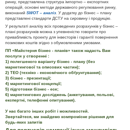
ринку, представлена структура імпортно – експортних
операцій, основні методи державного регулювання ринку,
виконаний
SWOT – аналіз
. У додатку до бізнес – плану
представлені стандарти ДСТУ на сировину і продукцію.
У результаті аналізу всіх проведених розрахунків у бізнес –
плані розрахунків можна з упевненістю говорити про
привабливість проекту для інвесторів і гарантії повернення
позикових коштів згідно з обумовленими умовами.
ПП «Майстерня бізнес - планів» також надасть Вам
послуги у створенні :
1) полегшеного варіанту бізнес - плану (без
маркетингової та описових частин);
2) ТЕО (техніко - економічного обґрунтування);
3) бізнес - презентації;
4) маркетингової концепції;
5) підготовки бізнес - есе;
6) маркетингових досліджень (анкетування, польові,
експертні, телефонні опитування).
У нас багато інших робіт і можливостей.
Звертайтеся, ми знайдемо компромісне рішення для
будь-яких запитів