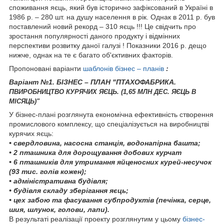
споживання яєць, який був історично зафіксований в Україні в
1986 р. – 280 шт. на душу населення в рік. Однак в 2011 р. був
поставлений новий рекорд – 310 яєць !!! Це свідчить про
зростання популярності даного продукту і відмінних
перспективи розвитку даної галузі ! Показники 2016 р. дещо
нижче, однак на те є багато об'єктивних факторів.
Пропоновані варіанти
шаблонів
бізнес – планів
:
Варіант №1. БІЗНЕС – ПЛАН "ПТАХОФАБРИКА.
П
ВИРОБНИЦТВО КУРЯЧИХ ЯЄЦЬ. (1,65 МЛН ДЕС. ЯЄЦЬ В
МІСЯЦЬ)"
У бізнес-плані розглянута економічна ефективність створення
промислового комплексу, що спеціалізується на виробництві
курячих яєць:
• свердловина, насосна станція, водонапірна башта;
• 2 пташника для дорощування добових курчат
• 6 пташників для утримання яйценосних курей-несучок
(93 тис. голів кожен);
• адміністративна будівля;
• будівля складу зберігання яєць;
• цех забою та фасування субпродуктів (печінка, серце,
шия, шлунок, голови, лапи).
В результаті реалізації проекту розглянутим у цьому
бізнес-