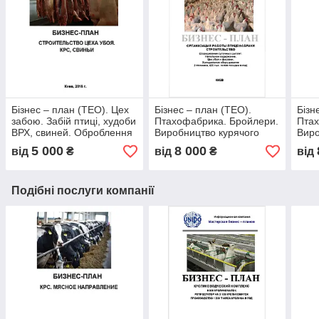
Бізнес – план (ТЕО). Цех
Бізнес – план (ТЕО).
Бізн
забою. Забій птиці, худоби
Птахофабрика. Бройлери.
Птах
ВРХ, свиней. Оброблення
Виробництво курячого
Виро
туш. Субпродукти м'ясні.
м'яса і субпродуктів. Цех
м'яс
5 000
8 000
від
₴
від
₴
від
Напівфабрикати
забою та фасування
забо
Будівництво пташників.
Дорощування добових
курчат. Підлогове
Подібні послуги компанії
утримання. 420 тис. голів
у рік.