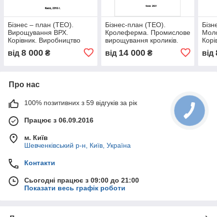
Бізнес – план (ТЕО).
Бізнес-план (ТЕО).
Бізн
Вирощування ВРХ.
Кролеферма. Промислове
Мол
Корівник. Виробництво
вирощування кроликів.
Корі
яловичини і телятини.
Виробництво кролятини.
ВРХ 
8 000
14 000
від
₴
від
₴
від
М'ясний напрям. Голштин
Цех забою та фасування
Виро
пере
Про нас
100% позитивних з 59 відгуків за рік
Працює з 06.09.2016
м. Київ
Шевченківський р-н, Київ, Україна
Контакти
Сьогодні працює з 09:00 до 21:00
Показати весь графік роботи