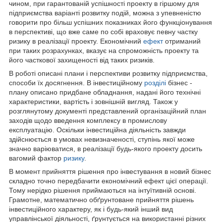
чином, при гарантованій успішності проекту в гіршому для
підприємства варіанті розвитку подій, можна з упевненістю
говорити про більш успішних показниках його функціонування
в перспективі, що вже саме по собі враховує певну частку
ризику в реалізації проекту. Економічний
ефект
отриманий
при таких розрахунках, вказує на спроможність проекту та
його часткової захищеності від таких ризиків.
В роботі описані плани і перспективи розвитку підприємства,
способи їх досягнення. В інвестиційному
розділі
бізнес -
плану описано придбане обладнання, надані його технічні
характеристики, вартість і зовнішній вигляд. Також у
розглянутому документі представлений організаційний план
заходів щодо введення комплексу в промислову
експлуатацію. Оскільки інвестиційна діяльність завжди
здійснюється в умовах невизначеності, ступінь якої може
значно варіюватися, в реалізації будь-якого проекту досить
вагомий фактор
ризику
.
В момент прийняття рішення про інвестування в новий бізнес
складно точно передбачити економічний ефект цієї операції.
Тому нерідко рішення приймаються на інтуїтивній основі.
Грамотне, математично обґрунтоване прийняття рішень
інвестиційного характеру, як і будь-який інший вид
управлінської діяльності, ґрунтується на використанні різних