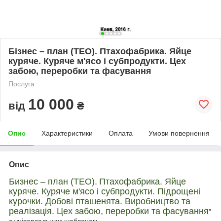
Бізнес – план (ТЕО). Птахофабрика. Яйце
куряче. Куряче м'ясо і субпродукти. Цех
забою, переробки та фасування
Послуга
10 000
від
₴
Опис
Характеристики
Оплата
Умови повернення
Опис
Б
изнес – план (ТЕО).
Птахофабрика. Яйце
куряче. Куряче м'ясо і субпродукти. Підрощені
курочки. Добові пташенята. Виробництво та
реалізація. Цех забою, переробки та фасування
"
є універсальним шаблоном.