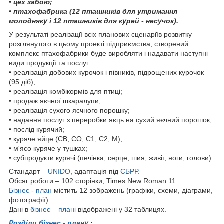
• цех забою;
• птахофабрика (12 пташників для утримання
молодняку і 12 пташників для курей - несучок).
У результаті реалізації всіх планових сценаріїв розвитку
розглянутого в цьому проекті підприємства, створений
комплекс птахофабрики буде виробляти і надавати наступні
види продукції та послуг:
• реалізація добових курочок і півників, підрощених курочок
(95 діб);
• реалізація комбікормів для птиці;
• продаж яєчної шкаралупи;
• реалізація сухого яєчного порошку;
• надання послуг з переробки яєць на сухий яєчний порошок;
• послід курячий;
• куряче яйце (СВ, СО, С1, С2, М);
• м'ясо куряче у тушках;
• субпродукти курячі (печінка, серце, шия, живіт, ноги, голови).
Стандарт –
UNIDO
, адаптація під
ЄБРР
.
Обсяг роботи – 102 сторінки, Times New Roman 11.
Бізнес - план
містить 12 зображень (графіки, схеми, діаграми,
фотографії).
Дані в
бізнес – плані
відображені у 32 таблицях.
Розділи бізнес - плану
: