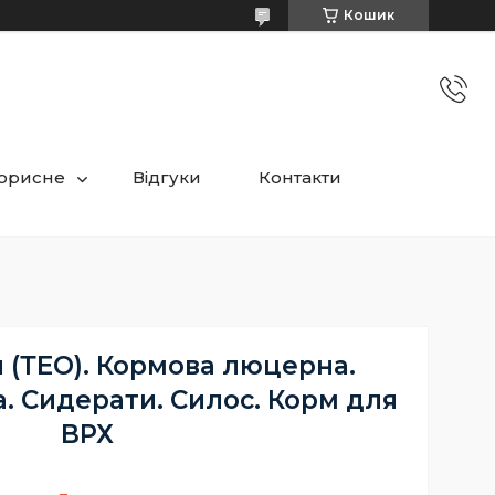
Кошик
орисне
Відгуки
Контакти
н (ТЕО). Кормова люцерна.
. Сидерати. Силос. Корм для
ВРХ