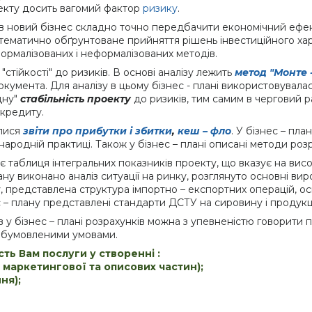
роекту досить вагомий фактор
ризику
.
 новий бізнес складно точно передбачити економічний ефект 
атематично обґрунтоване прийняття рішень інвестиційного хар
 формалізованих і неформалізованих методів.
стійкості" до ризиків. В основі аналізу лежить
метод "Монте 
окумента. Для аналізу в цьому бізнес - плані використовувал
дну"
стабільність проекту
до ризиків, тим самим в черговий 
 кредиту.
лися
звіти про прибутки і збитки
,
кеш – фло
. У бізнес – пл
родній практиці. Також у бізнес – плані описані методи розра
є таблиця інтегральних показників проекту, що вказує на вис
лану виконано аналіз ситуації на ринку, розглянуто основні ви
у, представлена структура імпортно – експортних операцій, 
с – плану представлені стандарти ДСТУ на сировину і продукц
в у бізнес – плані розрахунків можна з упевненістю говорити 
 обумовленими умовами.
ть Вам послуги у створенні :
з маркетингової та описових частин);
ня);