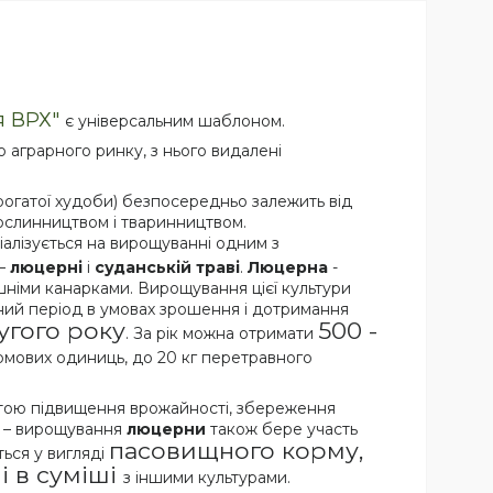
я ВРХ"
є універсальним шаблоном.
о аграрного ринку, з нього видалені
 рогатої худоби) безпосередньо залежить від
ослинництвом і тваринництвом.
алізується на вирощуванні одним з
 –
люцерні
і
суданській траві
.
Люцерна
-
шніми канарками. Вирощування цієї культури
йний період в умовах зрошення і дотримання
ругого року
500 -
. За рік можна отримати
кормових одиниць, до 20 кг перетравного
метою підвищення врожайності, збереження
 – вирощування
люцерни
також бере участь
пасовищного корму,
ться у вигляді
і в суміші
з іншими культурами.