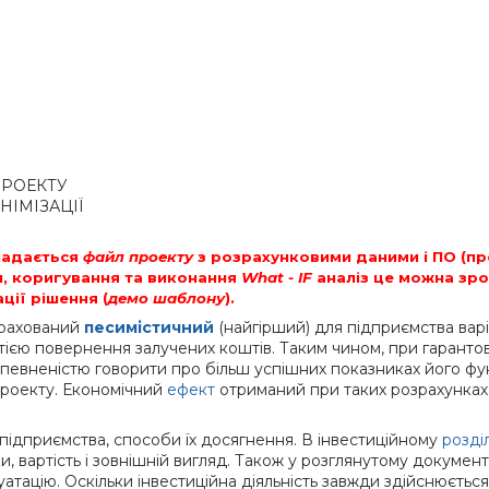
ПРОЕКТУ
НІМІЗАЦІЇ
 надається
файл проекту
з розрахунковими даними і ПО (пр
и, коригування та виконання
What - IF
аналіз це можна зро
ції рішення (
демо шаблону
).
зрахований
песимістичний
(найгірший) для підприємства варі
ією повернення залучених коштів. Таким чином, при гарантов
 упевненістю говорити про більш успішних показниках його фу
 проекту. Економічний
ефект
отриманий при таких розрахунках,
 підприємства, способи їх досягнення. В інвестиційному
розділ
и, вартість і зовнішній вигляд. Також у розглянутому докумен
ацію. Оскільки інвестиційна діяльність завжди здійснюється 