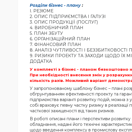
Розділи бізнес - плану
:
I. РЕЗЮМЕ
2. ОПИС ПІДПРИЄМСТВА І ГАЛУЗІ
3. ОПИС ПРОДУКЦІЇ (ПОСЛУГ)
4. ВИРОБНИЧИЙ ПЛАН
5. ПЛАН ЗБУТУ
6. ОРГАНІЗАЦІЙНИЙ ПЛАН
7. ФІНАНСОВИЙ ПЛАН
8. АНАЛІЗ ЧУТЛИВОСТІ І БЕЗЗБИТКОВОСТІ 
9. РИЗИКИ ПРОЕКТУ ТА ЗАХОДИ ЩОДО ЇХ МІ
ДОДАТКА
У комплекті з бізнес - планом безкоштовно
При необхідності внесення змін у розрахунк
кількість разів. Можливий варіант демонстра
У запропонованому шаблону бізнес – плані ро
обгрунтуванням ефективності проекту та гарант
підприємства варіанті розвитку подій, можна з
собі враховує певну частку ризику в реалізації
часткової захищеності від таких ризиків.
В роботі описані плани і перспективи розвитку
обладнання, надані його технічні характеристик
щодо введення комплексу в промислову експлуат