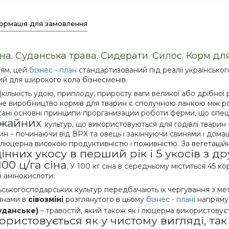
ормація для замовлення
рна. Суданська трава. Сидерати. Силос. Корм дл
ням, цей
бізнес - план
стандартизований під реалії українськог
ний для широкого кола бізнесменів.
(кількість удою, приплоду, приросту ваги великої або дрібної
не виробництво кормів для тварин є сполучною ланкою між р
ані основні принципи про
рганизации роботи ферми, що спеці
ожайних
культур, що використовуються для годівлі тварин
ин – починаючи від ВРХ та овець і закінчуючи свинями і дома
я люцерна високою продуктивністю і поживністю. За вегетаці
інних укосу в перший рік і 5 укосів з д
100 ц/га сіна
. У 100 кг сіна в середньому міститься 45 
і амінокислоти.
льськогосподарських культур передбачають їх чергування з 
'янами в
сівозміні
розглянутого в цьому
бізнес - плані
напряму
суданське)
– травостій, який також як і люцерна використовує
ристовується як у чистому вигляді, так 