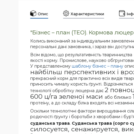
Опис
Характеристики
Інф
"Бізнес – план (ТЕО). Кормова люце
Колись виконаний за індивідуальним замовлен
персональні дані замовника, і зараз він доступ
Всім відомо, що результативність тваринництва 
якості корму. Промислове, науково обгрунтова
У представленому
шаблону
бізнес – плану
опис
найбільш перспективних і вр
прекрасний корм для практично всіх видів твар
приносить чималу користь ґрунті. Відрізняєтьс
2 повноц
технології обробітку люцерна дає
600 ц/га зеленої маси
або близько
протеїну, а до складу білка входять всі незамінн
Оскільки технологічні фактори вирощування сі
родючості ґрунту і боротьби з хворобами і бур
суданська трава
.
Суданська трава (сорго 
силосуется, сенажируется, вико