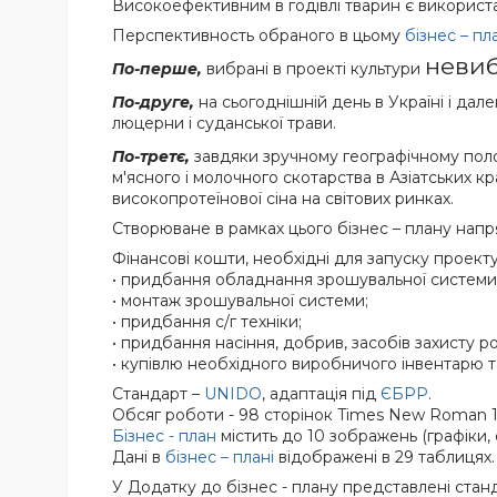
Високоефективним в годівлі тварин є викорис
П
ерспективность обраного в цьому
бізнес – пл
невиб
По-перше,
вибрані в проекті культури
По-друге,
на сьогоднішній день в Україні і дале
люцерни і суданської трави.
По-третє,
завдяки зручному географічному поло
м'ясного і молочного скотарства в Азіатських к
високопротеїнової сіна на світових ринках.
Створюване в рамках цього бізнес – плану нап
Фінансові кошти, необхідні для запуску проекту,
• придбання обладнання зрошувальної системи
• монтаж зрошувальної системи;
• придбання с/г техніки;
• придбання насіння, добрив, засобів захисту р
• купівлю необхідного виробничого інвентарю т
Стандарт –
UNIDO
, адаптація під
ЄБРР
.
Обсяг роботи - 98 сторінок Times New Roman 1
Бізнес - план
містить до 10 зображень (графіки, с
Дані в
бізнес – плані
відображені в 29 таблицях.
У Додатку до бізнес - плану представлені стан