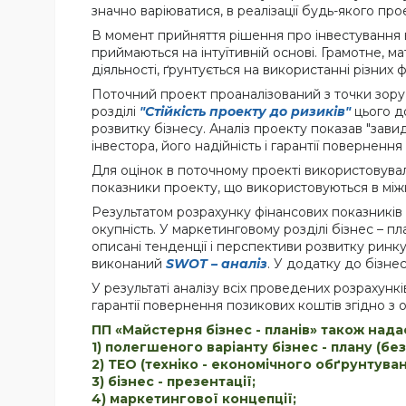
значно варіюватися, в реалізації будь-якого п
В момент прийняття рішення про інвестування в
приймаються на інтуїтивній основі. Грамотне, м
діяльності, ґрунтується на використанні різних
Поточний проект проаналізований з точки зору "
розділі
"Стійкість проекту до ризиків"
цього д
розвитку бізнесу. Аналіз проекту показав "зави
інвестора, його надійність і гарантії повернення
Для оцінок в поточному проекті використовува
показники проекту, що використовуються в міжна
Результатом розрахунку фінансових показників 
окупність. У маркетинговому розділі бізнес – п
описані тенденції і перспективи розвитку ринк
виконаний
SWOT – аналіз
. У додатку до бізне
У результаті аналізу всіх проведених розрахункі
гарантії повернення позикових коштів згідно з
ПП «Майстерня бізнес - планів» також надас
1) полегшеного варіанту бізнес - плану (бе
2) ТЕО (техніко - економічного обґрунтуван
3) бізнес - презентації;
4) маркетингової концепції;