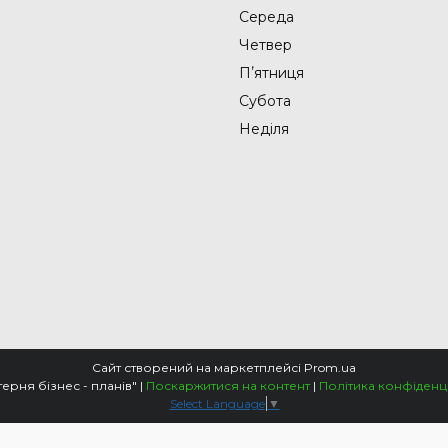
Середа
Четвер
Пʼятниця
Субота
Неділя
Сайт створений на маркетплейсі
Prom.ua
"Майстерня бізнес - планів" |
Поскаржитися на контент
|
Політика конфіденц
Select Language
▼