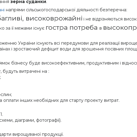
тання
зерна суданки
.
ані
напрями сільськогосподарської діяльності безперечна:
агливі, високоврожайні
і не відрізняються висо
гостра потреба
высокопр
ко за її межами існує
в
женню України існують всі передумови для реалізації вироще
раїнах і зростаючий дефіцит води для зрошення посівних площ 
рямок бізнесу буде високоефективним, продуктивним і віднос
 будуть витрачені на :
;
ослин;
а оплати інших необхідних для старту проекту витрат.
1.
хеми, діаграми, фотографії).
дарти вирощуваної продукції.