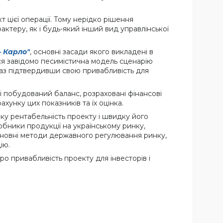
цієї операції. Тому нерідко рішення
актеру, як і будь-який інший вид управлінської
- Карло"
, основні засади якого викладені в
ася завідомо песимістична модель сценарію
раз підтвердивши свою привабливість для
ані побудований баланс, розраховані фінансові
хунку цих показників та їх оцінка.
оку рентабельність проекту і швидку його
робники продукції на українському ринку,
основні методи державного регулювання ринку,
ію.
про привабливість проекту для інвесторів і