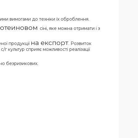
кими вимогами до техніки їх оброблення.
отеиновом
сіні, яке можна отримати і з
на експорт
ної продукції
. Розвиток
с/г культур сприяє можливості реалізації
но безризикових.