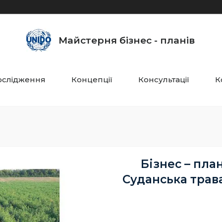
Майстерня бізнес - планів
ослідження
Концепції
Консультації
К
Бізнес – пла
Суданська трава