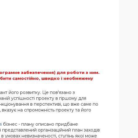
ограмне забезпечення) для роботи з ним.
бити самостійно, швидко і необмежену
ант його розвитку. Це пов'язано з
аній успішності проекту в гіршому для
нкціонування в перспективі, що вже саме по
 вказує на спроможність проекту та його
і
бізнес - плану описано придбане
ті представлений організаційний план заходів
в умовах невизначеності, ступінь якої може