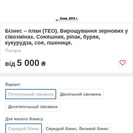
Бізнес – план (ТЕО). Вирощування зернових у
сівозмінах. Соняшник, ріпак, буряк,
кукурудза, соя, пшениця.
Послуга
5 000
від
₴
Варіант
Пятипольный сівозміна
Двопільний сівозміна
Десятипольный сівозміна
Для малого бізнесу
Середній бізнес
Середній бізнес, Великий бізнес