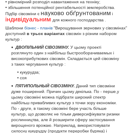
• рівномірний розподіл навантаження на техніку;
• збільшення потенційної рентабельності землеробства.
науково обґрунтованим
Підбір сівозміни є
і
індивідуальним
для кожного господарства .
Шаблони
бізнес - планів
"Вирощування зернових у сівозмінах"
доступний
в трьох варіантах
сівозмін з різним набором
культур :
ДВОПІЛЬНИЙ СІВОЗМІНУ.
У цьому проекті
розглянуто один з найбільш быстрооборачиваемых і
високоприбуткових сівозмін. Складається цей сівозміну
з таких чергування культур :
• кукурудза;
• соя
ПЯТИПОЛЬНЫЙ СІВОЗМІНУ.
Даний тип сівозміни
дуже поширений. Причин цьому декілька. По - перше,у
цьому сівозміні можна підібрати широкий спектр
найбільш привабливих культур з точки зору економіки.
По - друге, в такому сівозміні бере участь більше
культур, що дозволяє не тільки диверсифікувати ризики
рослинництва, але й розширити сферу застосування
вирощеного врожаю. Наприклад, використовувати
силосну кукурудзу (продукти переробки буряка) і