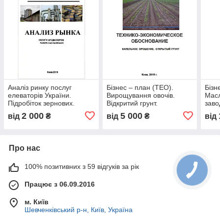
Аналіз ринку послуг
Бізнес – план (ТЕО).
Бізн
елеваторів України.
Вирощування овочів.
Масл
Підробіток зернових.
Відкритий грунт.
заво
Рекомендації новим
Крапельне зрошення.
сої,
2 000
5 000
від
₴
від
₴
від
гравцям. Робота над
Картопля капуста перець
Виро
помилками
цибуля морква буряк
сон
томат
Про нас
100% позитивних з 59 відгуків за рік
Працює з 06.09.2016
м. Київ
Шевченківський р-н, Київ, Україна