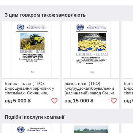
З цим товаром також замовляють
Бізнес – план (ТЕО).
Бізнес-план (ТЕО).
Бізн
Вирощування зернових у
Кукурудзокалібрувальний
Виро
сівозмінах. Соняшник,
(насіннєвий) завод Сушка
сіво
ріпак, буряк, кукурудза,
очищення калібрування
ріпа
5 000
15 000
від
₴
від
₴
від
соя, пшениця. Двопільний
протруювання насіння
соя,
сівозміна
кукурудзи соняшника
Деся
Сере
Подібні послуги компанії