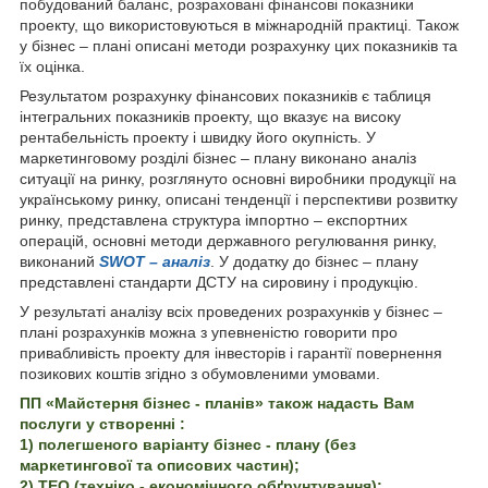
побудований баланс, розраховані фінансові показники
проекту, що використовуються в міжнародній практиці. Також
у бізнес – плані описані методи розрахунку цих показників та
їх оцінка.
Результатом розрахунку фінансових показників є таблиця
інтегральних показників проекту, що вказує на високу
рентабельність проекту і швидку його окупність. У
маркетинговому розділі бізнес – плану виконано аналіз
ситуації на ринку, розглянуто основні виробники продукції на
українському ринку, описані тенденції і перспективи розвитку
ринку, представлена структура імпортно – експортних
операцій, основні методи державного регулювання ринку,
виконаний
SWOT – аналіз
. У додатку до бізнес – плану
представлені стандарти ДСТУ на сировину і продукцію.
У результаті аналізу всіх проведених розрахунків у бізнес –
плані розрахунків можна з упевненістю говорити про
привабливість проекту для інвесторів і гарантії повернення
позикових коштів згідно з обумовленими умовами.
ПП «Майстерня бізнес - планів» також надасть Вам
послуги у створенні :
1) полегшеного варіанту бізнес - плану (без
маркетингової та описових частин);
2) ТЕО (техніко - економічного обґрунтування);