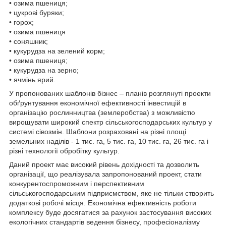
• озима пшениця;
• цукрові буряки;
• горох;
• озима пшениця
• соняшник;
• кукурудза на зелений корм;
• озима пшениця;
• кукурудза на зерно;
• ячмінь ярий.
У пропонованих шаблонів бізнес – планів розглянуті проекти
обґрунтування економічної ефективності інвестицій в
організацію рослинництва (землеробства) з можливістю
вирощувати широкий спектр сільськогосподарських культур у
системі сівозмін. Шаблони розраховані на різні площі
земельних наділів - 1 тис. га, 5 тис. га, 10 тис. га, 26 тис. га і
різні технології обробітку культур.
Даний проект має високий рівень дохідності та дозволить
організації, що реалізувала запропонований проект, стати
конкурентоспроможним і перспективним
сільськогосподарським підприємством, яке не тільки створить
додаткові робочі місця. Економічна ефективність роботи
комплексу буде досягатися за рахунок застосування високих
екологічних стандартів ведення бізнесу, професіоналізму