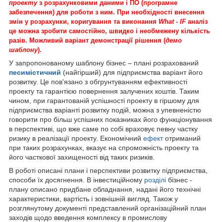
проекту
з розрахунковими даними і ПО (програмне
забезпечення) для роботи з ним. При необхідності внесення
змін у розрахунки, коригування та виконання
What - IF
аналіз
це можна зробити самостійно, швидко і необмежену кількість
разів. Можливий варіант демонстрації рішення (
демо
шаблону
).
У запропонованому шаблону бізнес – плані розрахований
песимістичний
(найгірший) для підприємства варіант його
розвитку. Це пов'язано з обгрунтуванням ефективності
проекту та гарантією повернення залучених коштів. Таким
чином, при гарантованій успішності проекту в гіршому для
підприємства варіанті розвитку подій, можна з упевненістю
говорити про більш успішних показниках його функціонування
в перспективі, що вже саме по собі враховує певну частку
ризику в реалізації проекту. Економічний
ефект
отриманий
при таких розрахунках, вказує на спроможність проекту та
його часткової захищеності від таких ризиків.
В роботі описані плани і перспективи розвитку підприємства,
способи їх досягнення. В інвестиційному
розділі
бізнес -
плану описано придбане обладнання, надані його технічні
характеристики, вартість і зовнішній вигляд. Також у
розглянутому документі представлений організаційний план
заходів щодо введення комплексу в промислову