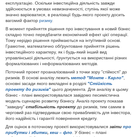
експлуатацію. Оскільки інвестиційна діяльність завжди
здійснюється в умовах невизначеності, ступінь якої може
значно варіюватися, в реалізації будь-якого проекту досить
вагомий фактор
ризику
.
В момент прийняття рішення про інвестування в новий бізнес
складно точно передбачити економічний ефект цієї операції.
Тому нерідко рішення приймаються на інтуїтивній основі.
Грамотне, математично обґрунтоване прийняття рішень
інвестиційного характеру, як і будь-який інший вид
управлінської діяльності, ґрунтується на використанні різних
формалізованих і неформалізованих методів.
Поточний проект проаналізований з точки зору "стійкості" до
ризиків. В основі аналізу лежить
метод "Монте - Карло"
,
основні засади якого викладені в розділі
"Стійкість
проекту до ризиків"
цього документа. Для аналізу в цьому
бізнес - плані використовувалася завідомо песимістична
модель сценарію розвитку бізнесу. Аналіз проекту показав
"завидну"
стабільність проекту
до ризиків, тим самим в
черговий раз підтвердивши свою привабливість для інвестора,
його надійність і гарантії повернення кредиту.
Для оцінок в поточному проекті використовувалися
звіти
про
прибутки і збитки
,
кеш – фло
. У бізнес – плані