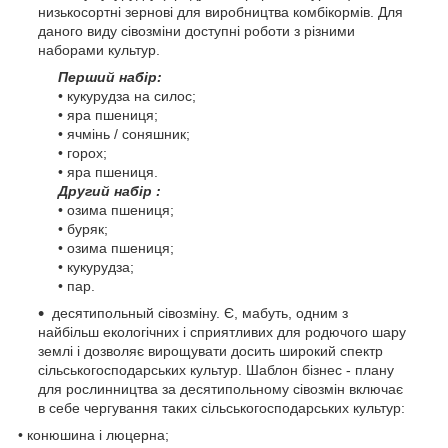
низькосортні зернові для виробництва комбікормів. Для
даного виду сівозміни доступні роботи з різними
наборами культур.
Перший набір:
• кукурудза на силос;
• яра пшениця;
• ячмінь / соняшник;
• горох;
• яра пшениця.
Другий набір :
• озима пшениця;
• буряк;
• озима пшениця;
• кукурудза;
• пар.
десятипольный сівозміну. Є, мабуть, одним з
найбільш екологічних і сприятливих для родючого шару
землі і дозволяє вирощувати досить широкий спектр
сільськогосподарських культур. Шаблон бізнес - плану
для рослинництва за десятипольному сівозмін включає
в себе чергування таких сільськогосподарських культур:
• конюшина і люцерна;