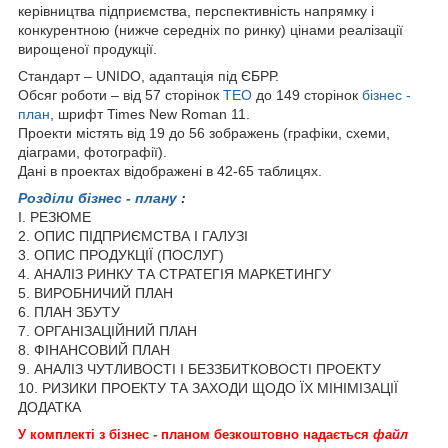
керівництва підприємства, перспективність напрямку і
конкурентною (нижче середніх по ринку) цінами реалізації
вирощеної продукції.
Стандарт – UNIDO, адаптація під ЄБРР.
Обсяг роботи – від 57 сторінок
ТЕО
до 149 сторінок
бізнес -
план
, шрифт Times New Roman 11.
Проекти містять від 19 до 56 зображень (графіки, схеми,
діаграми, фотографії).
Дані в проектах відображені в 42-65 таблицях.
Розділи бізнес - плану
:
I. РЕЗЮМЕ
2. ОПИС ПІДПРИЄМСТВА І ГАЛУЗІ
3. ОПИС ПРОДУКЦІЇ (ПОСЛУГ)
4. АНАЛІЗ РИНКУ ТА СТРАТЕГІЯ МАРКЕТИНГУ
5. ВИРОБНИЧИЙ ПЛАН
6. ПЛАН ЗБУТУ
7. ОРГАНІЗАЦІЙНИЙ ПЛАН
8. ФІНАНСОВИЙ ПЛАН
9. АНАЛІЗ ЧУТЛИВОСТІ І БЕЗЗБИТКОВОСТІ ПРОЕКТУ
10. РИЗИКИ ПРОЕКТУ ТА ЗАХОДИ ЩОДО ЇХ МІНІМІЗАЦІЇ
ДОДАТКА
У комплекті з бізнес - планом безкоштовно надається
файл