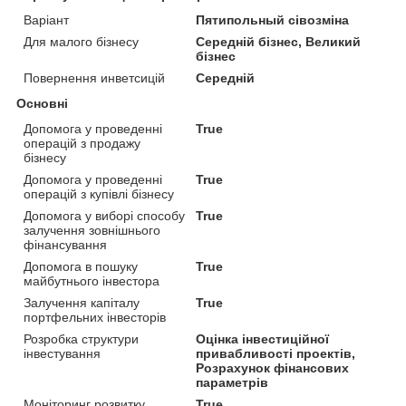
Варіант
Пятипольный сівозміна
Для малого бізнесу
Середній бізнес, Великий
бізнес
Повернення инветcицій
Середній
Основні
Допомога у проведенні
True
операцій з продажу
бізнесу
Допомога у проведенні
True
операцій з купівлі бізнесу
Допомога у виборі способу
True
залучення зовнішнього
фінансування
Допомога в пошуку
True
майбутнього інвестора
Залучення капіталу
True
портфельних інвесторів
Розробка структури
Оцінка інвестиційної
інвестування
привабливості проектів,
Розрахунок фінансових
параметрів
Моніторинг розвитку
True