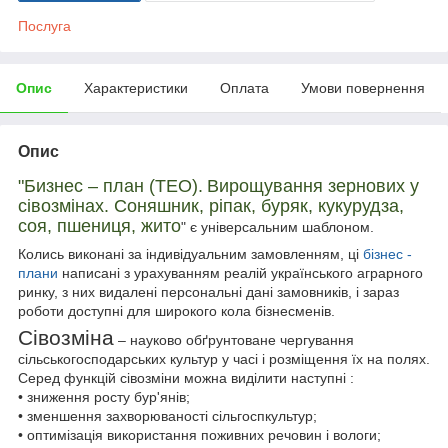
Послуга
Опис
Характеристики
Оплата
Умови повернення
Опис
"Б
изнес – план (ТЕО).
Вирощування зернових у
сівозмінах. Соняшник, ріпак, буряк, кукурудза,
соя, пшениця, жито
" є універсальним шаблоном.
Колись виконані за індивідуальним замовленням, ці
бізнес -
плани
написані з урахуванням реалій українського аграрного
ринку, з них видалені персональні дані замовників, і зараз
роботи доступні для широкого кола бізнесменів.
Сівозміна
– науково обґрунтоване чергування
сільськогосподарських культур у часі і розміщення їх на полях.
Серед функцій сівозміни можна виділити наступні :
• зниження росту бур'янів;
• зменшення захворюваності сільгоспкультур;
• оптимізація використання поживних речовин і вологи;