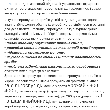
- план
стандартизований під реалії українського аграрного
ринку, з нього видалені персональні дані замовника, і зараз
він доступний для широкого кола бізнесменів.
Штучне вирощування грибів у світі ведеться давно, однак
значне збільшення обсягів їх виробництва відбулося в останні
два десятиліття. Розвитку вирощування культурних грибів
сьогодні у світі в цілому, і в Україні зокрема, сприяє кілька
факторів, серед яких можна виділити наступні:
• поява високопродуктивних штамів грибів;
• розробка нових інтенсивних технологій виробництва;
• підвищення споживчого попиту;
• наукове вивчення поживних і цілющих властивостей
грибів;
• проблема забруднення навколишнього середовища і
погіршення ситуації в екології.
Зростання інтересу до промислового вирощування грибів в
1
Україні пояснюється цілком зрозумілими фактами. Якщо з
га сільгоспугідь
урожай
300-
можна зібрати
в
400 ц
овочевих культур (буряк, капуста, картопля), 30-70 ц
1
зернових (пшениця, жито, ячмінь), до 200 ц кукурудзи, то з
га шампіньйонниці
, при дотриманні технології
виробництва і, що, згідно з досвіду і практики, є ключовим