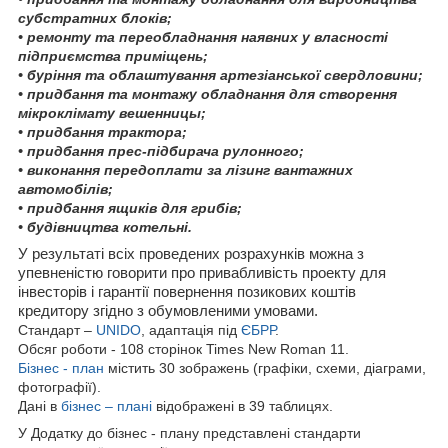
субстратних блоків;
• ремонту та переобладнання наявних у власності
підприємства приміщень;
• буріння та облаштування артезіанської свердловини;
• придбання та монтажу обладнання для створення
мікроклімату вешенницы;
• придбання трактора;
• придбання прес-підбирача рулонного;
• виконання передоплати за лізинг вантажних
автомобілів;
• придбання ящиків для грибів;
• будівництва котельні.
У результаті всіх проведених розрахунків можна з
упевненістю говорити про привабливість проекту для
інвесторів і гарантії повернення позикових коштів
кредитору згідно з обумовленими умовами.
Стандарт –
UNIDO
, адаптація під
ЄБРР
.
Обсяг роботи - 108 сторінок Times New Roman 11.
Бізнес - план
містить 30 зображень (графіки, схеми, діаграми,
фотографії).
Дані в
бізнес – плані
відображені в 39 таблицях.
У Додатку до бізнес - плану представлені стандарти