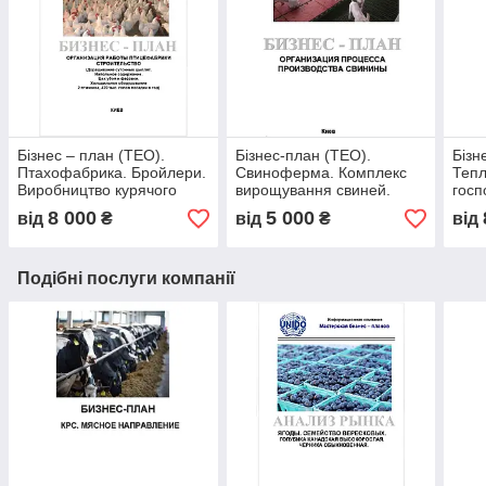
Бізнес – план (ТЕО).
Бізнес-план (ТЕО).
Бізн
Птахофабрика. Бройлери.
Свиноферма. Комплекс
Тепл
Виробництво курячого
вирощування свиней.
госп
м'яса і субпродуктів. Цех
Датська технологія. Цех
Виро
8 000
5 000
від
₴
від
₴
від
забою та фасування
забою, пр-під комбікорми
Тома
Будівництво пташників.
цибу
Дорощування добових
га
курчат. Підлогове
Подібні послуги компанії
утримання. 420 тис. голів
у рік.