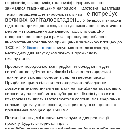
(корівників, свинарників, пташників) підприємств, що
займалися тваринницьким напрямом. Підготовка і адаптація
не потребує
таких приміщень для виробництва гливи
великих капіталовкладень.
У більшості випадків
підготовка приміщення зводиться до виконання косметичного
ремонту і проведення зонального поділу площі. Для
створення вешенницы в рамках проекту передбачено
використання утепленого приміщення загальною площею до
1300 м2. У
бізнес - плані
описується комплекс заходів,
необхідних для запуску комплексу в промислову
експлуатацію.
Проектом передбачається придбання обладнання для
виробництва субстратних блоків і сільськогосподарської
техніки для заготівлі соломи в серпні і вересні місяці.
Придбання цього сільськогосподарського обладнання
дозволить значно знизити витрати на придбання та заготівлю
сировини для виробництва субстратних блоків і дозволить
контролювати якість заготовлюється соломи. Для зберігання
соломи, що купується восени, використовується простоює
приміщення площею до 1500 м2.
Позикові кошти, які планується залучити для реалізації
проекту, будуть використані для :
• придбання та монтажу обладнання для виробництва