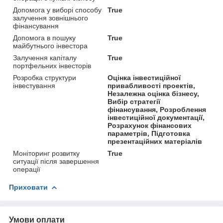
Допомога у виборі способу
True
залучення зовнішнього
фінансування
Допомога в пошуку
True
майбутнього інвестора
Залучення капіталу
True
портфельних інвесторів
Розробка структури
Оцінка інвестиційної
інвестування
привабливості проектів,
Незалежна оцінка бізнесу,
Вибір стратегії
фінансування, Розроблення
інвестиційної документації,
Розрахунок фінансових
параметрів, Підготовка
презентаційних матеріалів
Моніторинг розвитку
True
ситуації після завершення
операції
Приховати
Умови оплати