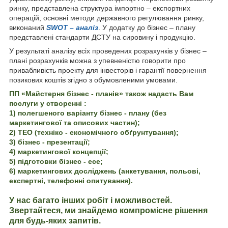
ринку, представлена структура імпортно – експортних
операцій, основні методи державного регулювання ринку,
виконаний
SWOT – аналіз
. У додатку до бізнес – плану
представлені стандарти ДСТУ на сировину і продукцію.
У результаті аналізу всіх проведених розрахунків у бізнес –
плані розрахунків можна з упевненістю говорити про
привабливість проекту для інвесторів і гарантії повернення
позикових коштів згідно з обумовленими умовами.
ПП «Майстерня бізнес - планів» також надасть Вам
послуги у створенні :
1) полегшеного варіанту бізнес - плану (без
маркетингової та описових частин);
2) ТЕО (техніко - економічного обґрунтування);
3) бізнес - презентації;
4) маркетингової концепції;
5) підготовки бізнес - есе;
6) маркетингових досліджень (анкетування, польові,
експертні, телефонні опитування).
У нас багато інших робіт і можливостей.
Звертайтеся, ми знайдемо компромісне рішення
для будь-яких запитів.