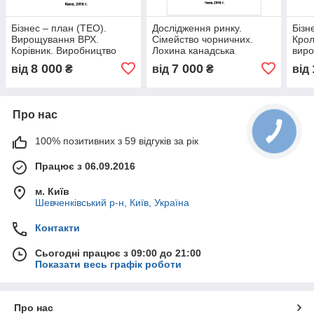
Бізнес – план (ТЕО).
Дослідження ринку.
Бізн
Вирощування ВРХ.
Сімейство чорничних.
Кро
Корівник. Виробництво
Лохина канадська
виро
яловичини і телятини.
високоросла, чорниця.
Виро
8 000
7 000
від
₴
від
₴
від
М'ясний напрям. Голштин
2016
Цех 
Про нас
100% позитивних з 59 відгуків за рік
Працює з 06.09.2016
м. Київ
Шевченківський р-н, Київ, Україна
Контакти
Сьогодні працює з 09:00 до 21:00
Показати весь графік роботи
Про нас