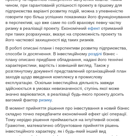
чином, при гарантованій успішності проекту в гіршому для
підприємства варіанті розвитку подій, можна з упевненістю
говорити про більш успішних показниках його функціонування
в перспективі, що вже саме по собі враховує певну частку
ризику в реалізації проекту. Економічний
ефект
отриманий
при таких розрахунках, вказує на спроможність проекту та
його часткової захищеності від таких ризиків.
В роботі описані плани і перспективи розвитку підприємства,
способи їх досягнення. В інвестиційному
розділі
бізнес -
плану описано придбане обладнання, надані його технічні
характеристики, вартість і зовнішній вигляд. Також у
розглянутому документі представлений організаційний план
заходів щодо введення комплексу в промислову
експлуатацію. Оскільки інвестиційна діяльність завжди
здійснюється в умовах невизначеності, ступінь якої може
значно варіюватися, в реалізації будь-якого проекту досить
вагомий фактор
ризику
.
В момент прийняття рішення про інвестування в новий бізнес
складно точно передбачити економічний ефект цієї операції.
Тому нерідко рішення приймаються на інтуїтивній основі.
Грамотне, математично обґрунтоване прийняття рішень
інвестиційного характеру, як і будь-який інший вид