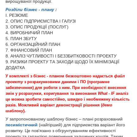
вирощуваної продукції.
Розділи бізнес - плану
:
I. РЕЗЮМЕ
2. ОПИС ПІДПРИЄМСТВА І ГАЛУЗІ
3. ОПИС ПРОДУКЦІЇ (ПОСЛУГ)
4. ВИРОБНИЧИЙ ПЛАН
5. ПЛАН ЗБУТУ
6. ОРГАНІЗАЦІЙНИЙ ПЛАН
7. ФІНАНСОВИЙ ПЛАН
8. АНАЛІЗ ЧУТЛИВОСТІ І БЕЗЗБИТКОВОСТІ ПРОЕКТУ
9. РИЗИКИ ПРОЕКТУ ТА ЗАХОДИ ЩОДО ЇХ МІНІМІЗАЦІЇ
ДОДАТКА
У комплекті з бізнес - планом безкоштовно надається
файл
проекту
з розрахунковими даними і ПО (програмне
забезпечення) для роботи з ним. При необхідності внесення
змін у розрахунки, коригування та виконання
What - IF
аналіз
це можна зробити самостійно, швидко і необмежену кількість
разів. Можливий варіант демонстрації рішення (
демо
шаблону
).
У запропонованому шаблону бізнес – плані розрахований
песимістичний
(найгірший) для підприємства варіант його
розвитку. Це пов'язано з обгрунтуванням ефективності
проекту та гарантією повернення залучених коштів. Таким