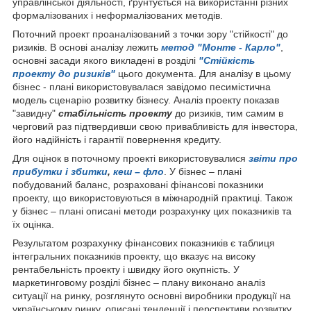
управлінської діяльності, ґрунтується на використанні різних
формалізованих і неформалізованих методів.
Поточний проект проаналізований з точки зору "стійкості" до
ризиків. В основі аналізу лежить
метод "Монте - Карло"
,
основні засади якого викладені в розділі
"Стійкість
проекту до ризиків"
цього документа. Для аналізу в цьому
бізнес - плані використовувалася завідомо песимістична
модель сценарію розвитку бізнесу. Аналіз проекту показав
"завидну"
стабільність проекту
до ризиків, тим самим в
черговий раз підтвердивши свою привабливість для інвестора,
його надійність і гарантії повернення кредиту.
Для оцінок в поточному проекті використовувалися
звіти про
прибутки і збитки
,
кеш – фло
. У бізнес – плані
побудований баланс, розраховані фінансові показники
проекту, що використовуються в міжнародній практиці. Також
у бізнес – плані описані методи розрахунку цих показників та
їх оцінка.
Результатом розрахунку фінансових показників є таблиця
інтегральних показників проекту, що вказує на високу
рентабельність проекту і швидку його окупність. У
маркетинговому розділі бізнес – плану виконано аналіз
ситуації на ринку, розглянуто основні виробники продукції на
українському ринку, описані тенденції і перспективи розвитку