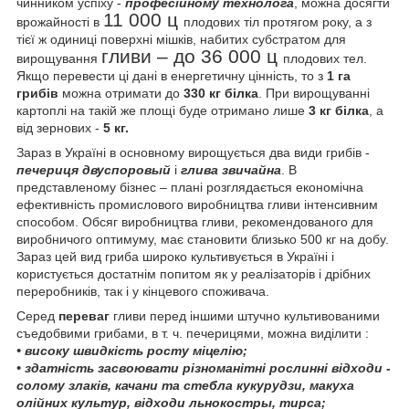
чинником успіху -
професійному технолога
, можна досягти
11 000 ц
врожайності в
плодових тіл протягом року, а з
тієї ж одиниці поверхні мішків, набитих субстратом для
гливи – до 36 000 ц
вирощування
плодових тел.
Якщо перевести ці дані в енергетичну цінність, то з
1 га
грибів
можна отримати до
330 кг білка
. При вирощуванні
картоплі на такій же площі буде отримано лише
3 кг білка
, а
від зернових -
5 кг.
Зараз в Україні в основному вирощується два види грибів -
печериця двуспоровый
і
глива звичайна
. В
представленому бізнес – плані розглядається економічна
ефективність промислового виробництва гливи інтенсивним
способом. Обсяг виробництва гливи, рекомендованого для
виробничого оптимуму, має становити близько 500 кг на добу.
Зараз цей вид гриба широко культивується в Україні і
користується достатнім попитом як у реалізаторів і дрібних
переробників, так і у кінцевого споживача.
Серед
переваг
гливи перед іншими штучно культивованими
съедоб
вими грибами, в т. ч. печерицями, можна виділити :
• високу швидкість росту міцелію;
• здатність засвоювати різноманітні рослинні відходи -
солому злаків, качани та стебла кукурудзи, макуха
олійних культур, відходи льнокостры, тирса;