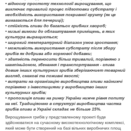
• відносну простоту технології вирощування, що
виключає тривалий процес підготовки субстрату і
необхідність використання покривної грунту (як це
вимагається для печериці);
• стійкість гливи до багатьох грибних хвороб;
• низькі вимоги до облаштування приміщень, в яких
культура выращи
ється;
• широкий температурний діапазон умов зростання;
• можливість використання субстрату після збору
грибів як добрива або кормової добавки;
• здатність переносити більш тривалий, порівняно з
шампіньйоном, збе
нання і транспортування - глива
довше інших культурних грибів зберігаючи
ет товарний
вигляд, смакові та поживні якості;
• витрати на організацію виробництва гливи найнижчі
порівняно з ін
вестициями у виробництво інших
культурних грибів;
• пропозиція гливи на ринку України нижче рівня попиту
на неї. Традиція
онно в структурі виробництва частка
грибів гливи в Україні складає не більше 15%.
Вирощування грибів у представленому проекті буде
здійснюватися на сучасному високотехнологічному комплексі,
який може бути створений на базі вільних виробничих площ