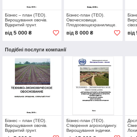
Бізнес – план (ТЕО).
Бізнес-план (ТЕО).
Бізн
Вирощування овочів.
Овочесховище.
Виро
Відкритий грунт.
Плодоовощехранилище.
сіво
Крапельне зрошення.
Зберігання плодів яблук,
ріпа
5 000
8 000
від
₴
від
₴
від
Картопля капуста перець
овочів борщового
соя,
цибуля морква буряк
набору.РГС,ULO
томат
Подібні послуги компанії
Бізнес – план (ТЕО).
Бізнес-план (ТЕО).
Досл
Вирощування овочів.
Створення агрохолдингу.
Сіме
Відкритий грунт.
Вирощування індички.
Лохи
Крапельне зрошення.
Молочна ферма.
висо