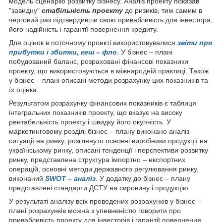
модель сценарію розвитку бізнесу. Аналіз проекту показав
"завидну"
стабільність проекту
до ризиків, тим самим в
черговий раз підтвердивши свою привабливість для інвестора,
його надійність і гарантії повернення кредиту.
Для оцінок в поточному проекті використовувалися
звіти про
прибутки і збитки
,
кеш – фло
. У бізнес – плані
побудований баланс, розраховані фінансові показники
проекту, що використовуються в міжнародній практиці. Також
у бізнес – плані описані методи розрахунку цих показників та
їх оцінка.
Результатом розрахунку фінансових показників є таблиця
інтегральних показників проекту, що вказує на високу
рентабельність проекту і швидку його окупність. У
маркетинговому розділі бізнес – плану виконано аналіз
ситуації на ринку, розглянуто основні виробники продукції на
українському ринку, описані тенденції і перспективи розвитку
ринку, представлена структура імпортно – експортних
операцій, основні методи державного регулювання ринку,
виконаний
SWOT – аналіз
. У додатку до бізнес – плану
представлені стандарти ДСТУ на сировину і продукцію.
У результаті аналізу всіх проведених розрахунків у бізнес –
плані розрахунків можна з упевненістю говорити про
привабливість проекту для інвесторів і гарантії повернення