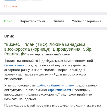
Послуга
Опис
Характеристики
Оплата
Умови повернення
Опис
"Б
изнес – план (ТЕО).
Лохина канадська
високоросла (чорниця). Вирощування. Збір.
Реалізація
" є універсальним шаблоном.
Колись виконаний за індивідуальним замовленням, цей
бізнес - план
стандартизований під реалії українського
аграрного ринку, з нього видалені персональні дані
замовника, і зараз він доступний для широкого кола
бізнесменів.
У запропонованому
шаблону
бізнес – плану
представлено
обґрунтування економічної
ефективності
інвестицій у
вирощування лохини високорослої, яку також прийнято
називати канадської.
Практика реалізації проектів з вирощування лохини вказує на