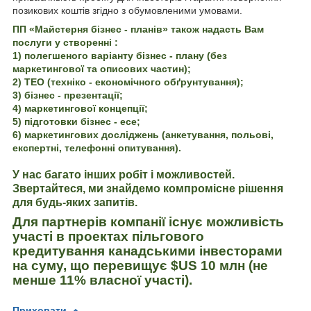
позикових коштів згідно з обумовленими умовами.
ПП «Майстерня бізнес - планів» також надасть Вам
послуги у створенні :
1) полегшеного варіанту бізнес - плану (без
маркетингової та описових частин);
2) ТЕО (техніко - економічного обґрунтування);
3) бізнес - презентації;
4) маркетингової концепції;
5) підготовки бізнес - есе;
6) маркетингових досліджень (анкетування, польові,
експертні, телефонні опитування).
У нас багато інших робіт і можливостей.
Звертайтеся, ми знайдемо компромісне рішення
для будь-яких запитів.
Для партнерів компанії існує можливість
участі в проектах пільгового
кредитування канадськими інвесторами
на суму, що перевищує $US 10 млн (не
менше 11% власної участі).
Приховати