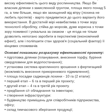
високу ефективність цього виду рослинництва. Якщо Ви
власник ділянки з закисленной грунтом, площа якого понад 5
га, а тим більше, якщо він захищений від вітру (лохина не
любить протягів) - варто придивитися до цього варіанту його
використання. В достатній мірі невибаглива з точки зору
технології обробітку, стійка до морозів, дуже корисна з точки
зору поживної і унікальна за смаком - ця ягода не тільки
дозволить непогано заробити в перспективі (економічний
ефект), але і поліпшити стан здоров'я (соціальний фактор) її
кінцевих споживачів.
Основні показники розрахунку ефективності проекту:
• підготовка ділянки (планування, внесення торфу, буріння
свердловини для водопостачання);
• установка система краплинного зрошення з фертигацией
(можливість внесення прикореневого підживлення);
• площа посадки саджанців лохини - 10 га (2 етапи):
• перший етап – 6 га в перший рік проекту;
• другий етап – 4 га в третій рік проекту.
• придбання с/г обладнання та інвентарю;
• створення інфраструктури:
• будівництво приміщень для співробітників підприємства,
офісу;
• склад тимчасового зберігання продукції;