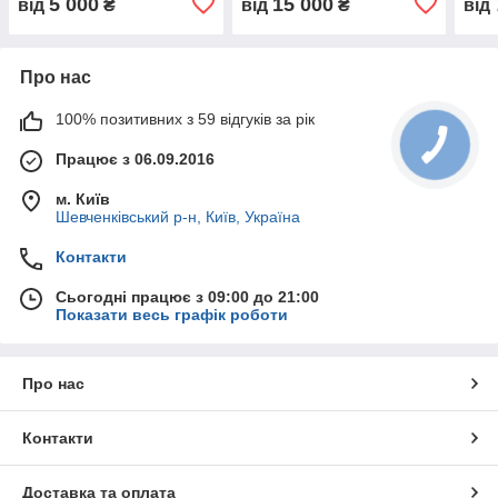
5 000
15 000
від
₴
від
₴
від
Картопля капуста перець
Овочівництво крапельне
201
цибуля морква буряк
зрошення
томат
Про нас
100% позитивних з 59 відгуків за рік
Працює з 06.09.2016
м. Київ
Шевченківський р-н, Київ, Україна
Контакти
Сьогодні працює з 09:00 до 21:00
Показати весь графік роботи
Про нас
Контакти
Доставка та оплата