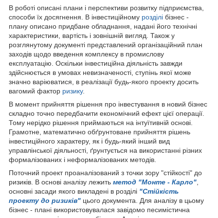
В роботі описані плани і перспективи розвитку підприємства,
способи їх досягнення. В інвестиційному
розділі
бізнес -
плану описано придбане обладнання, надані його технічні
характеристики, вартість і зовнішній вигляд. Також у
розглянутому документі представлений організаційний план
заходів щодо введення комплексу в промислову
експлуатацію. Оскільки інвестиційна діяльність завжди
здійснюється в умовах невизначеності, ступінь якої може
значно варіюватися, в реалізації будь-якого проекту досить
вагомий фактор
ризику
.
В момент прийняття рішення про інвестування в новий бізнес
складно точно передбачити економічний ефект цієї операції.
Тому нерідко рішення приймаються на інтуїтивній основі.
Грамотне, математично обґрунтоване прийняття рішень
інвестиційного характеру, як і будь-який інший вид
управлінської діяльності, ґрунтується на використанні різних
формалізованих і неформалізованих методів.
Поточний проект проаналізований з точки зору "стійкості" до
ризиків. В основі аналізу лежить
метод "Монте - Карло"
,
основні засади якого викладені в розділі
"Стійкість
проекту до ризиків"
цього документа. Для аналізу в цьому
бізнес - плані використовувалася завідомо песимістична