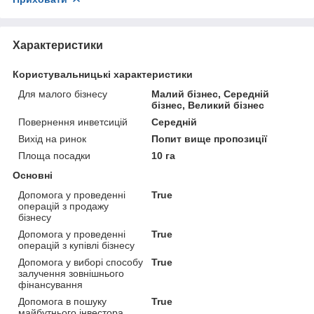
Характеристики
Користувальницькі характеристики
Для малого бізнесу
Малий бізнес, Середній
бізнес, Великий бізнес
Повернення инветcицій
Середній
Вихід на ринок
Попит вище пропозиції
Площа посадки
10 га
Основні
Допомога у проведенні
True
операцій з продажу
бізнесу
Допомога у проведенні
True
операцій з купівлі бізнесу
Допомога у виборі способу
True
залучення зовнішнього
фінансування
Допомога в пошуку
True
майбутнього інвестора