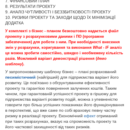
7. ФІНАНСОВИЙ ПЛАН
8. РЕЗУЛЬТАТИ ПРОЕКТУ
9. АНАЛІЗ ЧУТЛИВОСТІ І БЕЗЗБИТКОВОСТІ ПРОЕКТУ
10. РИЗИКИ ПРОЕКТУ ТА ЗАХОДИ ЩОДО ЇХ МІНІМІЗАЦІЇ
ДОДАТКА
У комплекті з бізнес - планом безкоштовно надається
файл
проекту
з розрахунковими даними і ПО (програмне
забезпечення) для роботи з ним. При необхідності внесення
змін у розрахунки, коригування та виконання
What - IF
аналіз
це можна зробити самостійно, швидко і необмежену кількість
разів. Можливий варіант демонстрації рішення (
демо
шаблону
).
У запропонованому шаблону бізнес – плані розрахований
песимістичний
(найгірший) для підприємства варіант його
розвитку. Це пов'язано з обгрунтуванням ефективності
проекту та гарантією повернення залучених коштів. Таким
чином, при гарантованій успішності проекту в гіршому для
підприємства варіанті розвитку подій, можна з упевненістю
говорити про більш успішних показниках його функціонування
в перспективі, що вже саме по собі враховує певну частку
ризику в реалізації проекту. Економічний
ефект
отриманий
при таких розрахунках, вказує на спроможність проекту та
його часткової захищеності від таких ризиків.