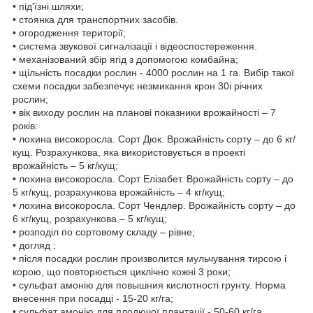
• під'їзні шляхи;
• стоянка для транспортних засобів.
• огородження території;
• система звукової сигналізації і відеоспостереження.
• механізований збір ягід з допомогою комбайна;
• щільність посадки рослин - 4000 рослин на 1 га. Вибір такої
схеми посадки забезпечує незмикання крон 30і річних
рослин;
• вік виходу рослин на планові показники врожайності – 7
років:
• лохина високоросла. Сорт Дюк. Врожайність сорту – до 6 кг/
кущ. Розрахункова, яка використовується в проекті
врожайність – 5 кг/кущ;
• лохина високоросла. Сорт Елізабет. Врожайність сорту – до
5 кг/кущ, розрахункова врожайність – 4 кг/кущ;
• лохина високоросла. Сорт Чендлер. Врожайність сорту – до
6 кг/кущ, розрахункова – 5 кг/кущ;
• розподіл по сортовому складу – рівне;
• догляд :
• після посадки рослин произволится мульчування тирсою і
корою, що повторюється циклічно кожні 3 роки;
• сульфат амонію для повышния кислотності грунту. Норма
внесення при посадці - 15-20 кг/га;
• сульфат амонію для плодючої плантації - 50-60 кг/га.