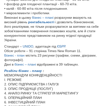
• фосфор для плодючої плантації - 60-70 кг/га.
• калій - 60-80 кг/га після плодоношення.
• мікроелементи і пробіотики.
Виконані в цьому
бізнес – плані
розрахунки вказують на
високий рівень
рентабельності
і дозволить бізнесменові,
його реалізував, не тільки розрахуватися за взятими на себе
зобов'язаннями повернення позикових коштів, але й стати
конкурентною представником на ринку ягідної продукції
України.
Стандарт –
UNIDO
, адаптація під
ЄБРР
.
Обсяг роботи – 91 сторінка Times New Roman 11.
Бізнес - план
містить 23 рисунки (графіки, схеми, діаграми,
фотографії).
Дані в
бізнес – плані
відображені в 39 таблицях.
Розділи бізнес - плану
:
МЕМОРАНДУМ КОНФІДЕНЦІЙНОСТІ
I. РЕЗЮМЕ
2. ОПИС ПІДПРИЄМСТВА І ГАЛУЗІ
3. ОПИС ПРОДУКЦІЇ (ПОСЛУГ)
4. АНАЛІЗ РИНКУ ТА СТРАТЕГІЯ МАРКЕТИНГУ
5. ОПЕРАЦІЙНИЙ ПЛАН
6. ІНВЕСТИЦІЙНИЙ ПЛАН