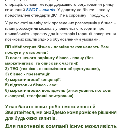
операцій, основні методи державного регулювання ринку,
виконаний
SWOT – аналіз
. У додатку до бізнес – плану
представлені стандарти ДСТУ на сировину і продукцію.
У результаті аналізу всіх проведених розрахунків у бізнес –
плані розрахунків можна з упевненістю говорити про
привабливість проекту для інвесторів і гарантії повернення
позикових коштів згідно з обумовленими умовами.
ПП «Майстерня бізнес - планів» також надасть Вам
послуги у створенні :
1) полегшеного варіанту бізнес - плану (без
маркетингової та описових частин);
2) ТЕО (техніко - економічного обґрунтування);
3) бізнес - презентації;
4) маркетингової концепції;
5) підготовки бізнес - есе;
6) маркетингових досліджень (анкетування, польові,
експертні, телефонні опитування).
У нас багато інших робіт і можливостей.
Звертайтеся, ми знайдемо компромісне рішення
для будь-яких запитів.
Для партнерів компанії існує можливість