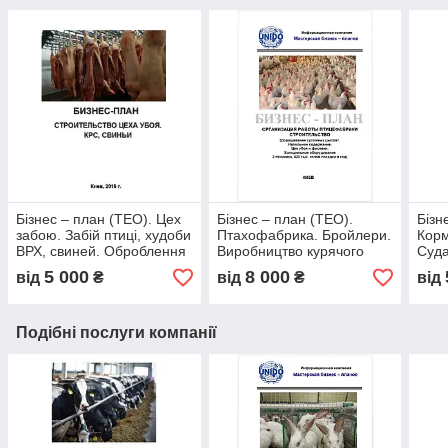
Бізнес – план (ТЕО). Цех
Бізнес – план (ТЕО).
Бізн
забою. Забій птиці, худоби
Птахофабрика. Бройлери.
Кор
ВРХ, свиней. Оброблення
Виробництво курячого
Суда
туш. Субпродукти м'ясні.
м'яса і субпродуктів. Цех
Сиде
5 000
8 000
від
₴
від
₴
від
Напівфабрикати
забою та фасування
для
Будівництво пташників.
Дорощування добових
курчат. Підлогове
Подібні послуги компанії
утримання. 420 тис. голів
у рік.