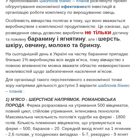
У пропонованих
шаблонів
бізнес – планів
розглянуто проект
обгрунтування економічної
ефективності
інвестицій в
організацію роботи комплексу по вирощуванню овець.
Особливість вівчарства полягає в тому, що воно вважається
виробництвом з комплексної продуктивністю. Це означає, що
не тільки
розведення овець дозволяє виробляти
дієтичну
баранину і ягнятину
шерсть
та поживну
, але і
,
шкіру, овчину, молоко та бринзу.
На сьогоднішній день в Україні на частку баранини припадає
близько 1% виробництва всіх видів м'яса, тому вівчарство з
повною впевненістю можна вважати областю невикористаних
можливостей щодо забезпечення населення м'ясом.
Для організації такого перспективного з економічної точки
зору напрямки діяльності доступні 3 варіанти
шаблонів
бізнес
– планів
:
1) М'ЯСО - ШЕРСТНОЕ НАПРЯМОК. РОМАНОВСЬКА
ПОРОДА
. Ферма розрахована на утримання 500 вівцематок,
повний цикл, стійлове утримання, інтенсивна технологія.
Максимальна чисельність поголів'я худоби на фермі - 1800
голів. Кількість племінних вівцематок, що утримуються на
фермі – 500, баранов – 20. Середній вихід ягнят на 1 ягнение
- 2,6 голови, у поодиноких випадках - 5-7, рекордно - 9 ягнят