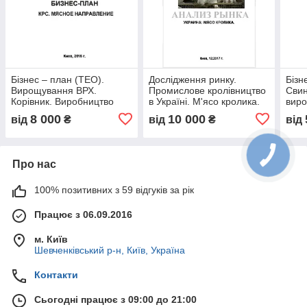
Бізнес – план (ТЕО).
Дослідження ринку.
Бізн
Вирощування ВРХ.
Промислове кролівництво
Сви
Корівник. Виробництво
в Україні. М'ясо кролика.
виро
яловичини і телятини.
Кролятина. Розведення
Датс
8 000
10 000
від
₴
від
₴
від
М'ясний напрям. Голштин
кролів
забо
Про нас
100% позитивних з 59 відгуків за рік
Працює з 06.09.2016
м. Київ
Шевченківський р-н, Київ, Україна
Контакти
Сьогодні працює з 09:00 до 21:00