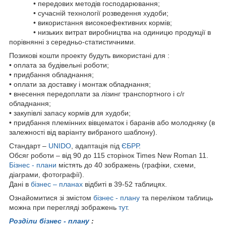
• передових методів господарювання;
• сучасній технології розведення худоби;
• використання високоефективних кормів;
• низьких витрат виробництва на одиницю продукції в
порівнянні з середньо-статистичними.
Позикові кошти проекту будуть використані для :
• оплата за будівельні роботи;
• придбання обладнання;
• оплати за доставку і монтаж обладнання;
• внесення передоплати за лізинг транспортного і с/г
обладнання;
• закупівлі запасу кормів для худоби;
• придбання племінних вівцематок і баранів або молодняку (в
залежності від варіанту вибраного шаблону).
Стандарт –
UNIDO
, адаптація під
ЄБРР
.
Обсяг роботи – від 90 до 115 сторінок Times New Roman 11.
Бізнес - плани
містять до 40 зображень (графіки, схеми,
діаграми, фотографії).
Дані в
бізнес – планах
відбиті в 39-52 таблицях.
Ознайомитися зі змістом
бізнес - плану
та переліком таблиць
можна при перегляді зображень
тут
.
Розділи бізнес - плану
: