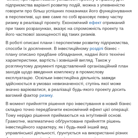
підприємства варіанті розвитку подій, можна з упевненістю
говорити про більш успішних показниках його функціонування
в перспективі, що вже саме по собі враховує певну частку
ризику в реалізації проекту. Економічний
ефект
отриманий
при таких розрахунках, вказує на спроможність проекту та
його часткової захищеності від таких ризиків.
В роботі описані плани і перспективи розвитку підприємства,
способи їх досягнення. В інвестиційному
розділі
бізнес -
плану описано придбане обладнання, надані його технічні
характеристики, вартість і зовнішній вигляд. Також у
розглянутому документі представлений організаційний план
заходів щодо введення комплексу в промислову
експлуатацію. Оскільки інвестиційна діяльність завжди
здійснюється в умовах невизначеності, ступінь якої може
значно варіюватися, в реалізації будь-якого проекту досить
вагомий фактор
ризику
.
В момент прийняття рішення про інвестування в новий бізнес
складно точно передбачити економічний ефект цієї операції.
Тому нерідко рішення приймаються на інтуїтивній основі.
Грамотне, математично обґрунтоване прийняття рішень
інвестиційного характеру, як і будь-який інший вид
управлінської діяльності, ґрунтується на використанні різних