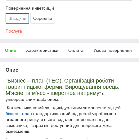
Повернення инветcицій
Швидкий
Середній
Послуга
Опис
Характеристики
Оплата
Умови повернення
Опис
"Б
изнес – план (ТЕО).
Організація роботи
тваринницької ферми. Вирощування овець.
М'ясне та м'ясо - шерстное напряму
" є
універсальним шаблоном.
Колись виконаний за індивідуальним замовленням, цей
бізнес - план
стандартизований під реалії українського
аграрного ринку, з нього видалені персональні дані
замовника, і зараз він доступний для широкого кола
бізнесменів.