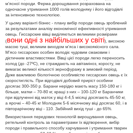
м'ясної породи. Ферма дорощування розрахована на
одночасне утримання 1000 голів молодняку і його відгодівлі
за інтенсивною технологією.
У цьому варіанті бізнес - плану вибір породи овець зроблений
за результатами аналізу економічної ефективності утримання
овець. Гиссарские вівці виділяються великими розмірами
вони одні з найбільших у світі
(
), високою
масою туші, великим виходом м'яса і високоякісного сала.
М'ясо гиссарских особин володіє чудовим смаковим і
дієтичним властивостями. Вівці цієї породи легко переносить
холод (до -27ºС), не страждають на авітаміноз, коросту, не
вимагає великої кількості зернофуражу в зимовий період.
Дуже важливою біологічною особливістю гиссарских овець є їх
скоростиглість. При відгодівлі добовий приріст особини
досягає 300-350 р. Барани нерідко мають масу 150-180 кг і
більше, матки – 70-80 кг, кращі з них – 100-120 кг Баранчики
при відлученні від маток у віці 4-4,5 місяці досягають 45-50 кг,
а ярочкі – 40-45 кг Молодняк 5-6 місячному віці досягає 60, і в
півторарічному віці - 110. Забійний вихід туші - до 65%.
Використання передових технологій вирощування овець,
ретельний контроль за параметрами їх відтворення, вибір
породи і правильного способу харчування і утримання тварин