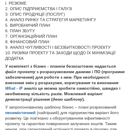
I. РЕЗЮМЕ
2. ОПИС ПІДПРИЄМСТВА І ГАЛУЗІ
3. ОПИС ПРОДУКЦІЇ (ПОСЛУГ)
4. АНАЛІЗ РИНКУ ТА СТРАТЕГІЯ МАРКЕТИНГУ
5. ВИРОБНИЧИЙ ПЛАН
6. ПЛАН ЗБУТУ
7. ОРГАНІЗАЦІЙНИЙ ПЛАН
8. ФІНАНСОВИЙ ПЛАН
9. АНАЛІЗ ЧУТЛИВОСТІ І БЕЗЗБИТКОВОСТІ ПРОЕКТУ
10. РИЗИКИ ПРОЕКТУ ТА ЗАХОДИ ЩОДО ЇХ МІНІМІЗАЦІЇ
ДОДАТКА
У комплекті з бізнес - планом безкоштовно надається
файл проекту
з розрахунковими даними і ПО (програмне
забезпечення) для роботи з ним. При необхідності
внесення змін у розрахунки, коригування та виконання
What - IF
аналіз це можна зробити самостійно, швидко і
необмежену кількість разів. Можливий варіант
демонстрації рішення (
демо шаблону
).
У запропонованому шаблону бізнес – плані розрахований
песимістичний
(найгірший) для підприємства варіант його
розвитку. Це пов'язано з обгрунтуванням ефективності
проекту та гарантією повернення залучених коштів. Таким
чином, при гарантованій успішності проекту в гіршому для