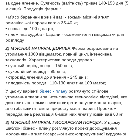
за одне ягнение. Суягность (вагітність) триває 140-153 дня (5
місяців). Продукція ферми :
• м'ясо баранини в живій вазі - восьми місячні ягнят
романівської породи вагою 35-40 кг;
• вовна - до 100 ц на рік;
• племінна худоба - барани - осеменители і вівцематки для
розплоду
2) М'ЯСНИЙ НАПРЯМ. ДОРПЕР.
Ф
єрма розрахована на
утримання
1000 вівцематок, повний цикл, інтенсивна
технологія. Характеристики породи дорпер :
• суягный період овець - 150 днів;
• сухостійний період – 95 днів;
• строк від ягнения до ягнения - 245 днів;
• плодючість породи : 110-130 ягнят на 100 маток;
У цьому варіанті
бізнес - плану
розглянуто стійлове
утримання тварин за інтенсивною технологією відгодівлі, яке
дозволить не тільки знизити витрати на утримання тварин,
але і збільшити темпи приросту маси тварин. Проектом
передбачена реалізація 6-місячних ягнят у живій вазі 60 кг
3) М'ЯСНИЙ НАПРЯМ. ГИССАРСКАЯ ПОРОДА.
У цьому
шаблоні бізнес - плану розглянуто проект дорощування
молодняку - ягнят гіссарської високопродуктивної курдючної