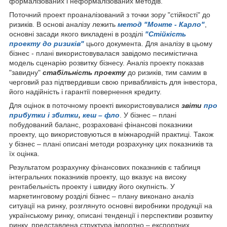
формалізованих і неформалізованих методів.
Поточний проект проаналізований з точки зору "стійкості" до
ризиків. В основі аналізу лежить
метод "Монте - Карло"
,
основні засади якого викладені в розділі
"Стійкість
проекту до ризиків"
цього документа. Для аналізу в цьому
бізнес - плані використовувалася завідомо песимістична
модель сценарію розвитку бізнесу. Аналіз проекту показав
"завидну"
стабільність проекту
до ризиків, тим самим в
черговий раз підтвердивши свою привабливість для інвестора,
його надійність і гарантії повернення кредиту.
Для оцінок в поточному проекті використовувалися
звіти
про
прибутки і збитки
,
кеш – фло
. У бізнес – плані
побудований баланс, розраховані фінансові показники
проекту, що використовуються в міжнародній практиці. Також
у бізнес – плані описані методи розрахунку цих показників та
їх оцінка.
Результатом розрахунку фінансових показників є таблиця
інтегральних показників проекту, що вказує на високу
рентабельність проекту і швидку його окупність. У
маркетинговому розділі бізнес – плану виконано аналіз
ситуації на ринку, розглянуто основні виробники продукції на
українському ринку, описані тенденції і перспективи розвитку
ринку, представлена структура імпортно – експортних