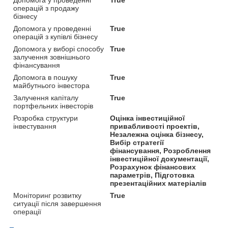
операцій з продажу
бізнесу
Допомога у проведенні
True
операцій з купівлі бізнесу
Допомога у виборі способу
True
залучення зовнішнього
фінансування
Допомога в пошуку
True
майбутнього інвестора
Залучення капіталу
True
портфельних інвесторів
Розробка структури
Оцінка інвестиційної
інвестування
привабливості проектів,
Незалежна оцінка бізнесу,
Вибір стратегії
фінансування, Розроблення
інвестиційної документації,
Розрахунок фінансових
параметрів, Підготовка
презентаційних матеріалів
Моніторинг розвитку
True
ситуації після завершення
операції