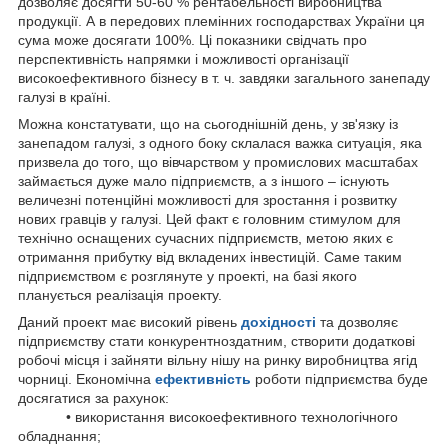
дозволяє досягти 50-60 % рентабельності виробництва
продукції. А в передових племінних господарствах України ця
сума може досягати 100%. Ці показники свідчать про
перспективність напрямки і можливості організації
високоефективного бізнесу в т. ч. завдяки загального занепаду
галузі в країні.
Можна констатувати, що на сьогоднішній день, у зв'язку із
занепадом галузі, з одного боку склалася важка ситуація, яка
призвела до того, що вівчарством у промислових масштабах
займається дуже мало підприємств, а з іншого – існують
величезні потенційні можливості для зростання і розвитку
нових гравців у галузі. Цей факт є головним стимулом для
технічно оснащених сучасних підприємств, метою яких є
отримання прибутку від вкладених інвестицій. Саме таким
підприємством є розглянуте у проекті, на базі якого
планується реалізація проекту.
Даний проект має високий рівень
дохідності
та дозволяє
підприємству стати конкурентноздатним, створити додаткові
робочі місця і зайняти вільну нішу на ринку виробництва ягід
чорниці. Економічна
ефективність
роботи підприємства буде
досягатися за рахунок:
• використання високоефективного технологічного
обладнання;