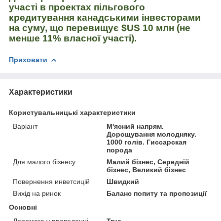
участі в проектах пільгового
кредитування канадськими інвесторами
на суму, що перевищує $US 10 млн (не
менше 11% власної участі).
Приховати
Характеристики
Користувальницькі характеристики
Варіант
М'ясний напрям.
Дорощування молодняку.
1000 голів. Гиссарская
порода
Для малого бізнесу
Малий бізнес, Середній
бізнес, Великий бізнес
Повернення инветcицій
Швидкий
Вихід на ринок
Баланс попиту та пропозиції
Основні
Допомога у проведенні
True