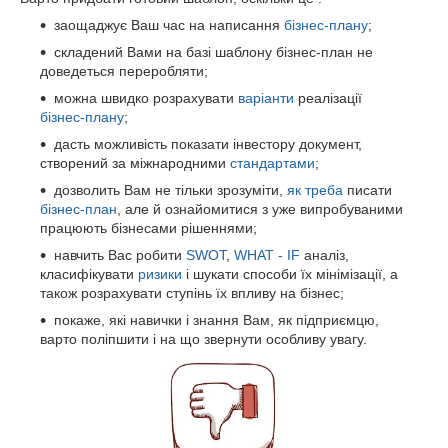
заощаджує Ваш час на написання
бізнес-плану
;
складений Вами на базі шаблону бізнес-план не
доведеться переробляти;
можна швидко розрахувати
варіанти
реалізації
бізнес-плану
;
дасть можливість показати інвестору документ,
створений за міжнародними
стандартами
;
дозволить Вам не тільки зрозуміти,
як треба
писати
бізнес-план
, але й ознайомитися з уже випробуваними
працюють бізнесами рішеннями;
навчить Вас робити
SWOT
,
WHAT - IF
аналіз,
класифікувати
ризики
і шукати способи їх мінімізації, а
також розрахувати ступінь їх впливу на бізнес;
покаже, які навички і знання Вам, як підприємцю,
варто поліпшити і на що звернути особливу увагу.