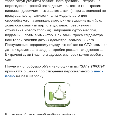
троса забув уточнити вартість його доставки і витрати на
переведення грошей накладеним платежем (т. о. тросик
виявився дорожчим, ніж в автомагазині), при замовленні не
врахував, що ця запчастина на модель авто для
європейського і американського ринків відрізняється (т. о.
довелося сплатити вартість доставок повернення і
отримання нового тросика), забруднив куртку маслом,
віддавши її потім в хімчистку. При заміні троса спідометра
наш герой зачепив датчик одометра, зламавши його.
Поступившись здоровому глузду, він поїхав на СТО і замінив
датчик одометра, а заодно і зробив розвал - сходження ...
Витрачені суми і час не згадуємо, висновок кожен зробить
сам!
Нижче ми спробуємо об'єктивно оцінити всі "
ЗА
" і "
ПРОТИ
"
прийняття рішення про створення персонального
бізнес -
плану
на базі шаблону.
Варто придбати готовий шаблон, оскільки це :