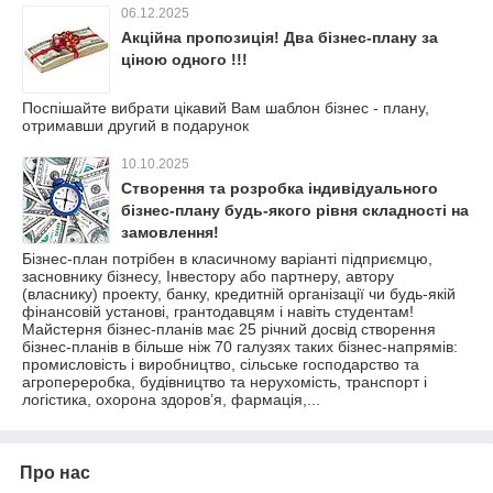
06.12.2025
Акційна пропозиція! Два бізнес-плану за
ціною одного !!!
Поспішайте вибрати цікавий Вам шаблон бізнес - плану,
отримавши другий в подарунок
10.10.2025
Створення та розробка індивідуального
бізнес-плану будь-якого рівня складності на
замовлення!
Бізнес-план потрібен в класичному варіанті підприємцю,
засновнику бізнесу, Інвестору або партнеру, автору
(власнику) проекту, банку, кредитній організації чи будь-якій
фінансовій установі, грантодавцям і навіть студентам!
Майстерня бізнес-планів має 25 річний досвід створення
бізнес-планів в більше ніж 70 галузях таких бізнес-напрямів:
промисловість і виробництво, сільське господарство та
агропереробка, будівництво та нерухомість, транспорт і
логістика, охорона здоров’я, фармація,...
Про нас