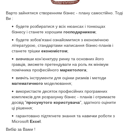
Варто зайнятися створенням бізнес - плану самостійно. Тоді
Ви :
будете розбиратися у всіх нюансах і тонкощах
бізнесу і станете хорошим
господарником
;
будете зобов'язані ознайомитися з економічною
літературою, стандартами написання бізнес-планів і
станете трішки
економістом
;
вивчивши кон'юнктуру ринку та основних його
гравців, зможете претендувати на роль як мінімум
помічника професійного
маркетолога
;
вивчіть інструменти для оцінки ризиків і методи
математичного
моделювання;
використаєте десяток професійних програмних
комплексів для розрахунку бізнес - планів і отримаєте
досвід "
просунутого користувача
", здатного оцінити
ці рішення;
гарантовано підтягнете знання та навички роботи з
Microsoft
Excel
.
Вибір за Вами !