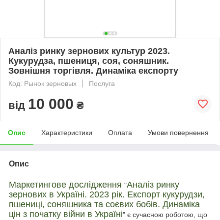
Аналіз ринку зернових культур 2023.
Кукурудза, пшениця, соя, соняшник.
Зовнішня торгівля. Динаміка експорту
Код: Рынок зерновых
Послуга
10 000
від
₴
Опис
Характеристики
Оплата
Умови повернення
Опис
Маркетингове дослідження
Аналіз ринку
"
зернових в Україні. 2023 рік. Е
кспорт кукурудзи
,
пшениці, соняшника та
соєви
х бобів. Динаміка
цін з початку війни
в Україні
" є сучасною роботою, що