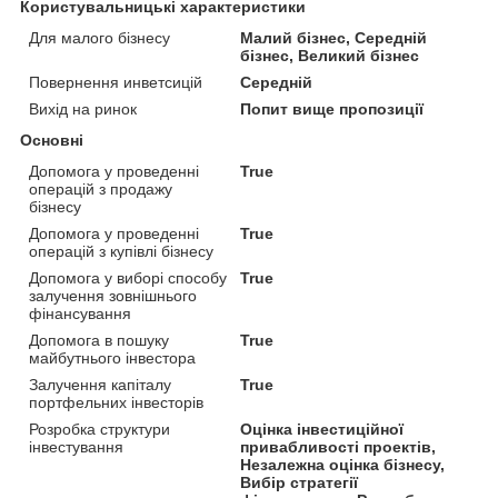
Користувальницькі характеристики
Для малого бізнесу
Малий бізнес, Середній
бізнес, Великий бізнес
Повернення инветcицій
Середній
Вихід на ринок
Попит вище пропозиції
Основні
Допомога у проведенні
True
операцій з продажу
бізнесу
Допомога у проведенні
True
операцій з купівлі бізнесу
Допомога у виборі способу
True
залучення зовнішнього
фінансування
Допомога в пошуку
True
майбутнього інвестора
Залучення капіталу
True
портфельних інвесторів
Розробка структури
Оцінка інвестиційної
інвестування
привабливості проектів,
Незалежна оцінка бізнесу,
Вибір стратегії