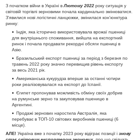
З початком війни в Україні в
Лютому 2022
року ситуація у
світовій торгівлі зерновими почала кардинально змінюватися.
З'явилися нові логістичні ланцюжки, змінилася кон'юнктура
ринку:
Індія, яка історично використовувала врожаї пшениці
для внутрішнього споживання, вийшла на експортний
ринок і почала продавати рекордні обсяги пшениці в
Азію.
Бразильський експорт пшениці за період з березня по
травень 2022 року значно перевищив рівень експорту
за весь 2021 рік.
Американська кукурудза вперше за останні чотири
роки реалізовувалася на експорт до Іспанії.
Єгипет пропонував можливість обміну своїх добрив
на румунське зерно та закуповував пшеницю в
Аргентині.
Продажі зернових наростила Австралія, яка
перебуває в ТОП-10 світових виробників пшениці (6
місце).
АЛЕ!
Україна вже з початку 2023 року відіграє позиції і
знову
стає світовим експортером зернових
, про що свідчать