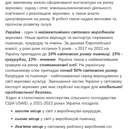
дає замовнику аналіз сформованої кон'юнктури на ринку
зернових, оцінку і опис зовнішньоекономічної діяльності,
пов'язаної з реалізацією зернових, а також аналіз
ціноутворення на ринку. В роботі також надані висновки та
прогнози розвитку галузі.
Україна
- один із
найважливіших світових виробників
зернових. Наша країна вирощує та експортує переважно
пшеницю, кукурудзу та ячмінь. За даними Європейської
комісії, у різні роки останніх 5 років - з 2017 по 2022 на
Україну припадало до
10% світового ринку пшениці
,
15% -
кукурудзи, 13% - ячменю
. Україна також є найважливішим
гравцем на ринку
соняшникової олії.
На українську
соняшникову олію припадає
понад 50% світового ринку.
Кукурудза та пшениця - найпоширеніші серед вирощуваних у
світі зернових культур. Зменшення частки України у світовому
експорті зернових уже має серйозні наслідки для
глобальної
продовольчої безпеки.
Згідно зі статистикою міністерства сільського господарства
США USAID, у 2021-2022 роках Україна посідала:
шосте місце
у світі з виробництва кукурудзи;
сьоме місце
у світі у виробництві пшениці;
дев'яте місце
у світовому рейтингу виробників сої.