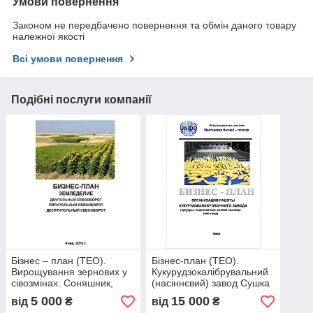
Умови повернення
Законом не передбачено повернення та обмін даного товару
належної якості
Всі умови повернення
Подібні послуги компанії
Бізнес – план (ТЕО).
Бізнес-план (ТЕО).
Вирощування зернових у
Кукурудзокалібрувальний
сівозмінах. Соняшник,
(насіннєвий) завод Сушка
ріпак, буряк, кукурудза,
очищення калібрування
5 000
15 000
від
₴
від
₴
соя, пшениця.
протруювання насіння