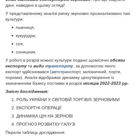
дані, наведені в цьому огляді!
У представленому аналізі ринку зернових проаналізовано такі
культури:
пшениця;
кукурудза;
соя;
соняшник.
У роботі в розрізі кожної культури подано щомісячні
обсяги
експорту
та
види
транспорту
, за допомогою якого
експорт здійснювався (автотранспорт, залізничний, порти,
пороми). Аналіз відображає динаміку ціноутворення із
зазначенням базису поставки в розрізі
місяців 2022-2023 рр.
Зміст дослідження:
РОЛЬ УКРАЇНИ У СВІТОВІЙ ТОРГІВЛІ ЗЕРНОВИМИ
ЕКСПОРТНІ ОПЕРАЦІЇ
ДИНАМІКА ЦІН НА ЗЕРНОВІ
ПРОГНОЗ РОЗВИТКУ ГАЛУЗІ
Перелік таблиць дослідження: