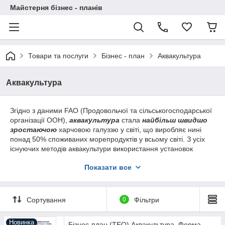
Майстерня бізнес - планів
Товари та послуги
Бізнес - план
Аквакультура
Аквакультура
Згідно з даними FAO (Продовольчої та сільськогосподарської
організації ООН),
аквакультура
стала
найбільш швидшо
зростаючою
харчовою галуззю у світі, що виробляє нині
понад 50% споживаних морепродуктів у всьому світі. З усіх
існуючих методів аквакультури використання установок
замкнутого водопостачання (
УЗВ
) є найпопулярнішим та
Показати все
економічно найбільш ефективним. Використання
УЗВ
як
наземної технології
аквакультури
дозволяє
використовувати низку переваг:
Сортування
0
Фільтри
По-перше
, вирощування риби в наземних системах
аквакультури у закритих та контрольованих умовах
знижує
ризик
зараження хворобами
. У нормальному виробничому
Новинка
Бізнес-план (ТЕО) Аквакультура. Ферма.